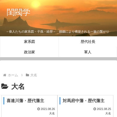
閨閥学
－偉人たちの家系図・子孫・経歴－ 婚姻により構築される一族の繋がり
家系図
歴代社長
政治家
軍人
ホーム
大名
大名
喜連川藩・歴代藩主
対馬府中藩・歴代藩主
2021.08.26
2021.08.25
大名
大名