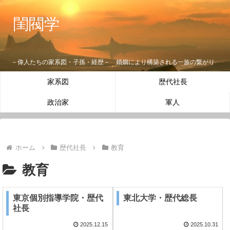
閨閥学
－偉人たちの家系図・子孫・経歴－ 婚姻により構築される一族の繋がり
家系図
歴代社長
政治家
軍人
ホーム
歴代社長
教育
教育
東京個別指導学院・歴代
東北大学・歴代総長
社長
2025.12.15
2025.10.31