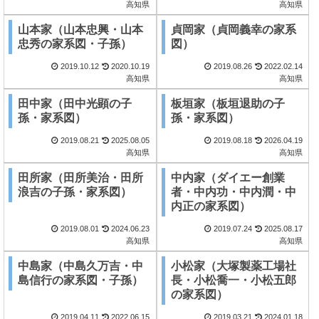
高知県
高知県
山本家（山本忠興・山本
貞岡家（貞岡義幸の家系
忠秀の家系図・子孫）
図）
2019.10.12
2020.10.19
2019.08.26
2022.02.14
高知県
高知県
田中家（田中光顕の子
板垣家（板垣退助の子
孫・家系図）
孫・家系図）
2019.08.21
2025.08.05
2019.08.18
2026.04.19
高知県
高知県
田所家（田所美治・田所
中内家（ダイエー創業
浪吉の子孫・家系図）
者・中内功・中内潤・中
内正の家系図）
2019.08.01
2024.06.23
2019.07.24
2025.08.17
高知県
高知県
中島家（中島久万吉・中
小松家（大塚製薬工場社
島信行の家系図・子孫）
長・小松喬一・小松五郎
の家系図）
2019.04.11
2022.06.15
2019.03.21
2024.01.18