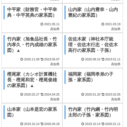
中平家（財務官・中平幸
山内家（山内豊幸・山内
典・中平英典の家系図）
豊紀の家系図）
2021.05.11
2021.03.19
高知県
高知県
竹内家（旭食品社長・竹
佐佐木家（神社本庁統
内孝久・竹内成雄の家系
理・佐佐木行忠・佐佐木
図）▲
高行の家系図・子孫）
2020.11.09
2023.05.07
2020.08.15
2023.01.11
高知県
高知県
樫尾家（カシオ計算機社
福岡家（福岡孝弟の子
長・樫尾和宏・樫尾俊雄
孫・家系図）
の家系図）▲
2020.02.27
2024.04.25
2020.01.20
2023.02.05
高知県
高知県
山本家（山本是宏の家系
竹内家（竹内綱・竹内明
図）
太郎の子孫・家系図）
2019.10.14
2026.04.18
2019.10.14
2026.01.11