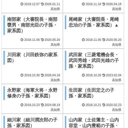
2018.12.07
2026.01.11
2018.11.16
2026.04.18
高知県
高知県
南部家（大審院長・南部
尾崎家（大審院長・尾崎
甕男・南部光臣の子孫・
忠治の子孫・家系図）▲
家系図）
2018.11.06
2020.05.20
2018.11.05
2020.05.20
高知県
高知県
川田家（川田鉄弥の家系
武田家（三菱電機会長・
図）
武田秀雄・武田光雄の子
孫・家系図）
2018.10.30
2026.04.18
2018.10.26
2023.02.04
高知県
高知県
永野家（海軍大将・永野
生田家（生田定之の子
修身の子孫・家系図）
孫・家系図）
2018.10.23
2024.08.19
2018.10.21
2020.02.23
高知県
高知県
細川家（細川潤次郎の子
山内家（土佐藩主・山内
孫・家系図）
容堂・山内豊範の子孫・