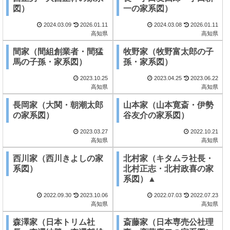
図）
一の家系図）
2024.03.09
2026.01.11
2024.03.08
2026.01.11
高知県
高知県
間家（間組創業者・間猛
牧野家（牧野富太郎の子
馬の子孫・家系図）
孫・家系図）
2023.10.25
2023.04.25
2023.06.22
高知県
高知県
長岡家（大関・朝潮太郎
山本家（山本寛斎・伊勢
の家系図）
谷友介の家系図）
2023.03.27
2022.10.21
高知県
高知県
西川家（西川きよしの家
北村家（キタムラ社長・
系図）
北村正志・北村政喜の家
系図）▲
2022.09.30
2023.10.06
2022.07.03
2022.07.23
高知県
高知県
森澤家（日本トリム社
斎藤家（日本専売公社理