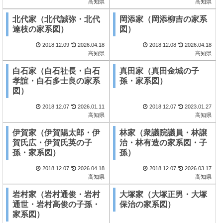
高知県
高知県
北代家（北代誠弥・北代
岡添家（岡添柳吉の家系
達枝の家系図）
図）
2018.12.09
2026.04.18
2018.12.08
2026.04.18
高知県
高知県
白石家（白石社長・白石
真田家（真田金城の子
孝誼・白石多士良の家系
孫・家系図）
図）
2018.12.07
2026.01.11
2018.12.07
2023.01.27
高知県
高知県
伊賀家（伊賀陽太郎・伊
林家（衆議院議員・林譲
賀氏広・伊賀氏英の子
治・林有造の家系図・子
孫・家系図）
孫）
2018.12.07
2026.04.18
2018.12.07
2026.03.17
高知県
高知県
岩村家（岩村通俊・岩村
大塚家（大塚正男・大塚
通世・岩村高俊の子孫・
保治の家系図）
家系図）