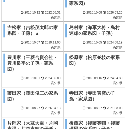
家系図）
2018.10.12
2022.08.31
2018.10.08
2026.03.26
高知県
高知県
吉松家（吉松茂太郎の家
島村家（海軍大将・島村
系図・子孫）▲
速雄の家系図・子孫）
2018.10.07
2019.11.03
2018.10.05
2024.08.19
高知県
高知県
豊川家（三菱合資会社・
松原家（松原並枝の家系
豊川良平の子孫・家系
図）
図）
2018.10.01
2024.06.09
2018.09.16
2024.04.30
高知県
高知県
藤田家（藤田俊三の家系
寺田家（寺田寅彦の子
図）
孫・家系図）
2018.08.27
2026.04.18
2018.08.27
2021.08.08
高知県
高知県
片岡家（大蔵大臣・片岡
後藤家（後藤英輔・後藤
直温・片岡直輝の子孫・
環爾の家系図・子孫）