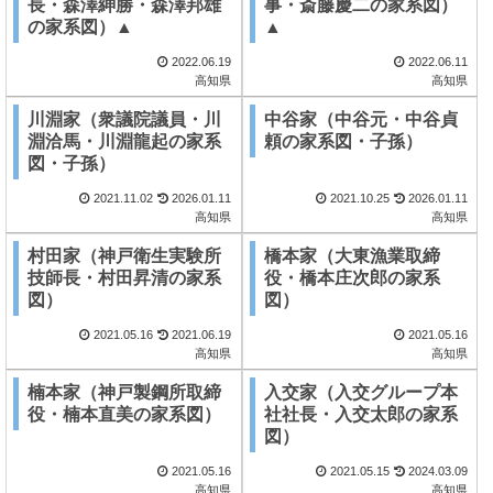
長・森澤紳勝・森澤邦雄
事・斎藤慶二の家系図）
の家系図）▲
▲
2022.06.19
2022.06.11
高知県
高知県
川淵家（衆議院議員・川
中谷家（中谷元・中谷貞
淵洽馬・川淵龍起の家系
頼の家系図・子孫）
図・子孫）
2021.11.02
2026.01.11
2021.10.25
2026.01.11
高知県
高知県
村田家（神戸衛生実験所
橋本家（大東漁業取締
技師長・村田昇清の家系
役・橋本庄次郎の家系
図）
図）
2021.05.16
2021.06.19
2021.05.16
高知県
高知県
楠本家（神戸製鋼所取締
入交家（入交グループ本
役・楠本直美の家系図）
社社長・入交太郎の家系
図）
2021.05.16
2021.05.15
2024.03.09
高知県
高知県