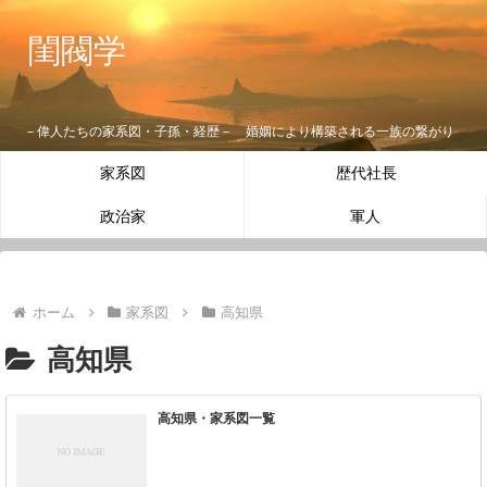
閨閥学
－偉人たちの家系図・子孫・経歴－ 婚姻により構築される一族の繋がり
家系図
歴代社長
政治家
軍人
ホーム
家系図
高知県
高知県
高知県・家系図一覧