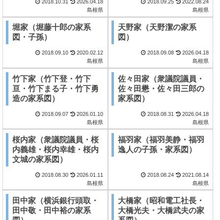
2018.10.31
2026.04.18
2018.09.25
2022.08.24
島根県
島根県
堀家（堀藤十郎の家系
天野家（天野潔の家系
図・子孫）
図）
2018.09.10
2020.02.12
2018.09.08
2026.04.18
島根県
島根県
竹下家（竹下登・竹下
佐々田家（衆議院議員・
亘・竹下まる子・竹下勇
佐々田懋・佐々田三郎の
造の家系図）
家系図）
2018.09.07
2026.01.10
2018.08.31
2026.04.18
島根県
島根県
桜内家（衆議院議員・桜
福羽家（福羽美静・福羽
内義雄・桜内幸雄・桜内
逸人の子孫・家系図）
文城の家系図）
2018.08.30
2026.01.11
2018.08.24
2021.08.14
島根県
島根県
田中家（横浜銀行頭取・
大橋家（昭和電工社長・
田中敬・田中裕の家系
大橋光夫・大橋武夫の家