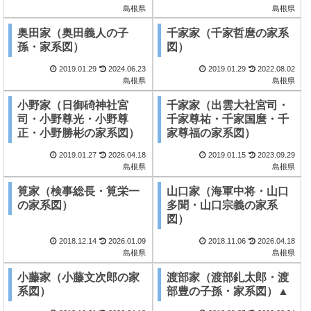
島根県
島根県
奥田家（奥田義人の子
千家家（千家哲麿の家系
孫・家系図）
図）
2019.01.29
2024.06.23
2019.01.29
2022.08.02
島根県
島根県
小野家（日御碕神社宮
千家家（出雲大社宮司・
司・小野尊光・小野尊
千家尊祐・千家国麿・千
正・小野勝彬の家系図）
家尊福の家系図）
2019.01.27
2026.04.18
2019.01.15
2023.09.29
島根県
島根県
筧家（検事総長・筧栄一
山口家（海軍中将・山口
の家系図）
多聞・山口宗義の家系
図）
2018.12.14
2026.01.09
2018.11.06
2026.04.18
島根県
島根県
小藤家（小藤文次郎の家
渡部家（渡部釓太郎・渡
系図）
部豊の子孫・家系図）▲