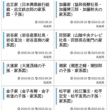
志立家（日本興業銀行総
加藤家（協和発酵社長・
裁・志立鉄次郎の家系
加藤辨三郎・加藤幹夫の
図・子孫）
家系図）
2020.08.14
2020.05.19
2024.01.18
島根県
島根県
岩谷家（岩谷産業社長・
田部家（山陰中央テレビ
岩谷直治・岩谷直樹の家
社長・田部長右衛門の家
系図）
系図）
2020.04.18
2024.01.20
2019.12.15
2023.04.05
島根県
島根県
大達家（大達茂雄の子
潮家（潮恵之輔・潮恒郎
孫・家系図）
の子孫・家系図）
2019.08.21
2023.09.29
2019.08.20
2022.02.25
島根県
島根県
金子家（金子有卿・金子
松平家（松江藩主・松平
有道の子孫・家系図）
定安・松平直亮の子孫・
家系図）
2019.07.26
2022.02.11
2019.03.26
2022.04.10