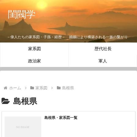
閨閥学
－偉人たちの家系図・子孫・経歴－ 婚姻により構築される一族の繋がり
家系図
歴代社長
政治家
軍人
ホーム
家系図
島根県
島根県
島根県・家系図一覧