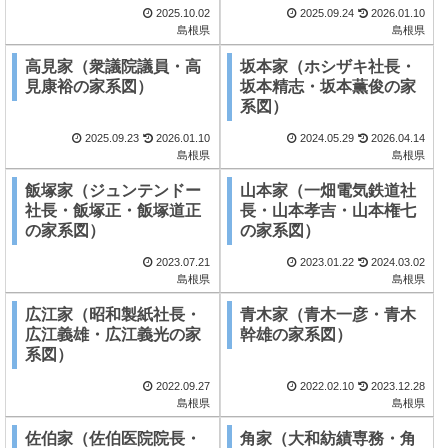
2025.10.02
2025.09.24
2026.01.10
島根県
島根県
高見家（衆議院議員・高
坂本家（ホシザキ社長・
見康裕の家系図）
坂本精志・坂本薫俊の家
系図）
2025.09.23
2026.01.10
2024.05.29
2026.04.14
島根県
島根県
飯塚家（ジュンテンドー
山本家（一畑電気鉄道社
社長・飯塚正・飯塚道正
長・山本孝吉・山本権七
の家系図）
の家系図）
2023.07.21
2023.01.22
2024.03.02
島根県
島根県
広江家（昭和製紙社長・
青木家（青木一彦・青木
広江義雄・広江義光の家
幹雄の家系図）
系図）
2022.09.27
2022.02.10
2023.12.28
島根県
島根県
佐伯家（佐伯医院院長・
角家（大和紡績専務・角