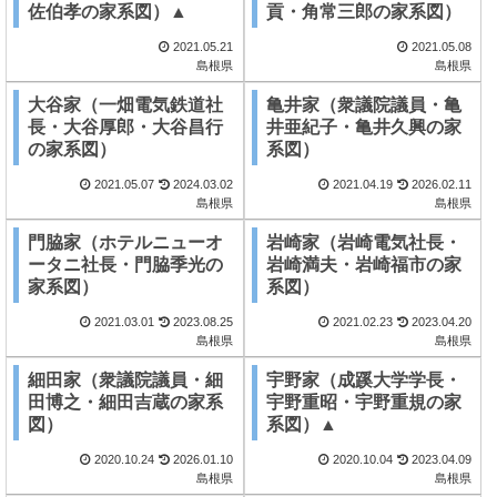
佐伯孝の家系図）▲
貢・角常三郎の家系図）
2021.05.21
2021.05.08
島根県
島根県
大谷家（一畑電気鉄道社
亀井家（衆議院議員・亀
長・大谷厚郎・大谷昌行
井亜紀子・亀井久興の家
の家系図）
系図）
2021.05.07
2024.03.02
2021.04.19
2026.02.11
島根県
島根県
門脇家（ホテルニューオ
岩崎家（岩崎電気社長・
ータニ社長・門脇季光の
岩崎満夫・岩崎福市の家
家系図）
系図）
2021.03.01
2023.08.25
2021.02.23
2023.04.20
島根県
島根県
細田家（衆議院議員・細
宇野家（成蹊大学学長・
田博之・細田吉蔵の家系
宇野重昭・宇野重規の家
図）
系図）▲
2020.10.24
2026.01.10
2020.10.04
2023.04.09
島根県
島根県