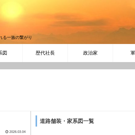
れる一族の繋がり
系図
歴代社長
政治家
道路舗装・家系図一覧
2026.03.04