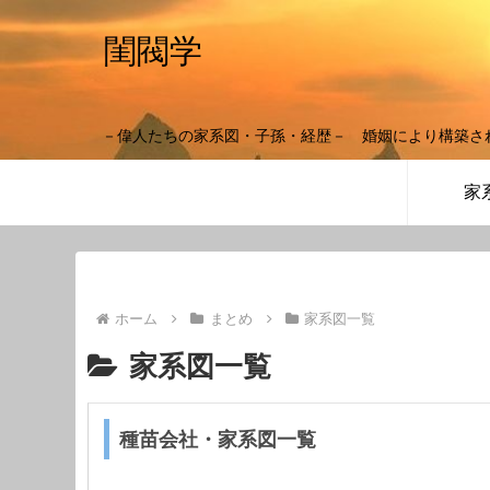
閨閥学
－偉人たちの家系図・子孫・経歴－ 婚姻により構築さ
家
ホーム
まとめ
家系図一覧
家系図一覧
種苗会社・家系図一覧