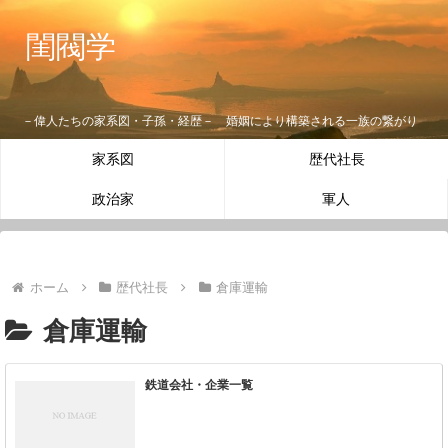
閨閥学
－偉人たちの家系図・子孫・経歴－ 婚姻により構築される一族の繋がり
家系図
歴代社長
政治家
軍人
ホーム
歴代社長
倉庫運輸
倉庫運輸
鉄道会社・企業一覧