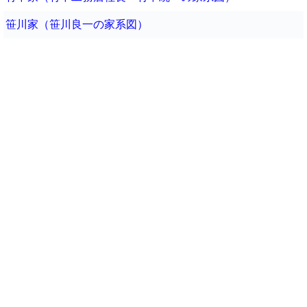
笹川家（笹川良一の家系図）