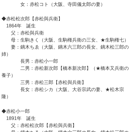
女：赤松コト（大阪、寺田儀太郎の妻）
◆赤松松次郎【赤松與兵衛】
1864年 誕生
父：赤松與兵衛
母：生駒きく（大阪、生駒権兵衛の三女、★生駒権七）
妻：鏑木ちゑ（大阪、鏑木六三郎の長女、鏑木松三郎の
姉）
長男：赤松小一郎
二男：赤松新次郎【橋本新次郎】（★橋本又兵衛の
養子）
三男：赤松三郎【赤松與兵衛】
長女：赤松シカ（大阪、大谷宗武の妻、★松木宗
隆）
◆赤松小一郎
1891年 誕生
父：赤松松次郎【赤松與兵衛】