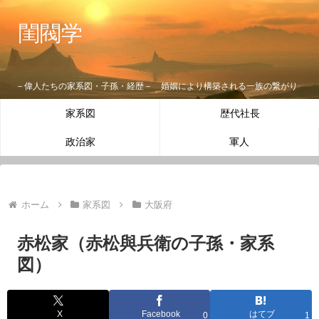
閨閥学
－偉人たちの家系図・子孫・経歴－ 婚姻により構築される一族の繋がり
家系図
歴代社長
政治家
軍人
ホーム
家系図
大阪府
赤松家（赤松與兵衛の子孫・家系
図）
X
Facebook
はてブ
0
1