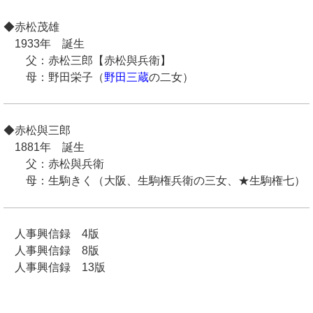
◆赤松茂雄
1933年 誕生
父：赤松三郎【赤松與兵衛】
母：野田栄子（
野田三蔵
の二女）
◆赤松與三郎
1881年 誕生
父：赤松與兵衛
母：生駒きく（大阪、生駒権兵衛の三女、★生駒権七）
人事興信録 4版
人事興信録 8版
人事興信録 13版