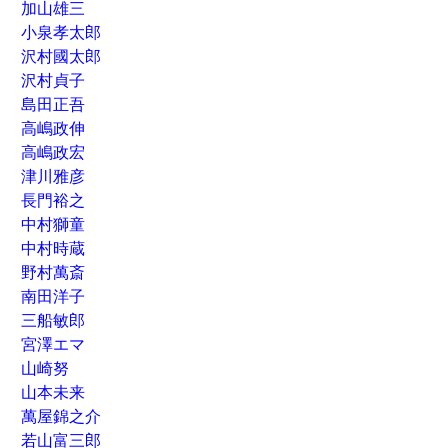
加山雄三
小泉孝太郎
沢村國太郎
沢村貞子
島田正吾
高嶋政伸
高嶋政宏
津川雅彦
長門裕之
中村獅童
中村時蔵
野村萬斎
南田洋子
三船敏郎
宮澤エマ
山崎努
山本未来
萬屋錦之介
若山富三郎