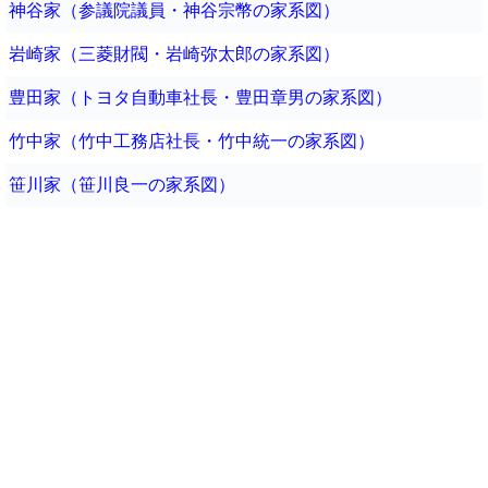
神谷家（参議院議員・神谷宗幣の家系図）
岩崎家（三菱財閥・岩崎弥太郎の家系図）
豊田家（トヨタ自動車社長・豊田章男の家系図）
竹中家（竹中工務店社長・竹中統一の家系図）
笹川家（笹川良一の家系図）