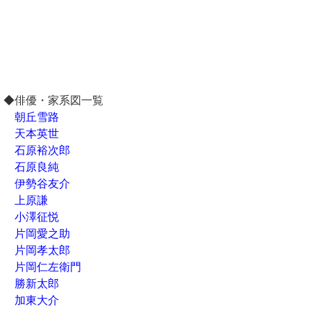
◆俳優・家系図一覧
朝丘雪路
天本英世
石原裕次郎
石原良純
伊勢谷友介
上原謙
小澤征悦
片岡愛之助
片岡孝太郎
片岡仁左衛門
勝新太郎
加東大介