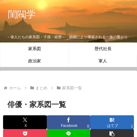
閨閥学
－偉人たちの家系図・子孫・経歴－ 婚姻により構築される一族の繋がり
家系図
歴代社長
政治家
軍人
ホーム
まとめ
家系図一覧
俳優・家系図一覧
X
Facebook
はてブ
0
1