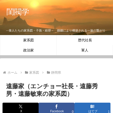
閨閥学
－偉人たちの家系図・子孫・経歴－ 婚姻により構築される一族の繋がり
家系図
歴代社長
政治家
軍人
ホーム
家系図
静岡県
遠藤家（エンチョー社長・遠藤秀
男・遠藤敏東の家系図）
X
Facebook
はてブ
0
1