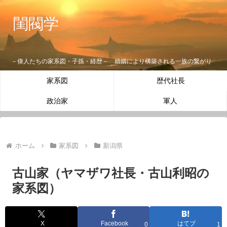
閨閥学
－偉人たちの家系図・子孫・経歴－ 婚姻により構築される一族の繋がり
家系図
歴代社長
政治家
軍人
ホーム
家系図
新潟県
古山家（ヤマザワ社長・古山利昭の
家系図）
X
Facebook
はてブ
0
1