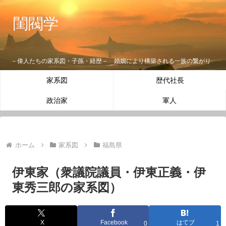
閨閥学
－偉人たちの家系図・子孫・経歴－ 婚姻により構築される一族の繋がり
家系図
歴代社長
政治家
軍人
ホーム
家系図
福島県
伊東家（衆議院議員・伊東正義・伊
東秀三郎の家系図）
X
Facebook
はてブ
0
1