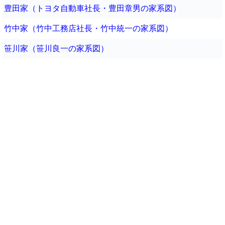
豊田家（トヨタ自動車社長・豊田章男の家系図）
竹中家（竹中工務店社長・竹中統一の家系図）
笹川家（笹川良一の家系図）