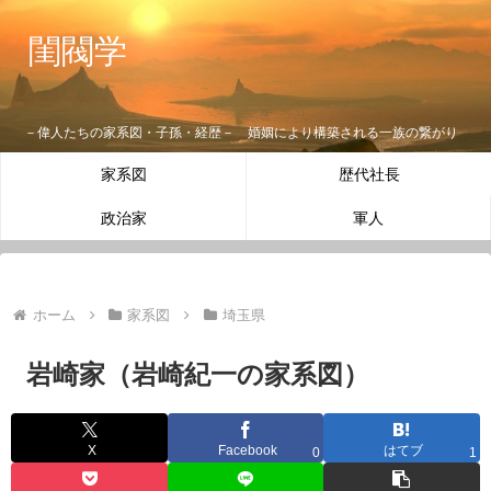
閨閥学
－偉人たちの家系図・子孫・経歴－ 婚姻により構築される一族の繋がり
家系図
歴代社長
政治家
軍人
ホーム
家系図
埼玉県
岩崎家（岩崎紀一の家系図）
X
Facebook
はてブ
0
1