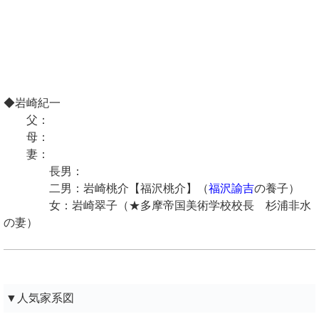
◆岩崎紀一
父：
母：
妻：
長男：
二男：岩崎桃介【福沢桃介】（
福沢諭吉
の養子）
女：岩崎翠子（★多摩帝国美術学校校長 杉浦非水
の妻）
▼人気家系図