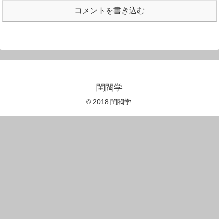
コメントを書き込む
閨閥学
© 2018 閨閥学.