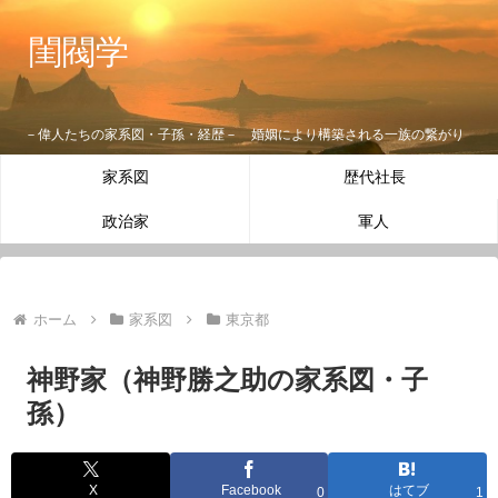
閨閥学
－偉人たちの家系図・子孫・経歴－ 婚姻により構築される一族の繋がり
家系図
歴代社長
政治家
軍人
ホーム
家系図
東京都
神野家（神野勝之助の家系図・子
孫）
X
Facebook
はてブ
0
1