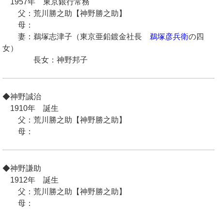
1957年 東京銀行常務
父：荒川勝之助【神野勝之助】
母：
妻：鵜塚志津子（東京亜鉛鍍金社長
鵜塚彦兵衛
の四
女）
長女：神野邦子
◆神野誠治
1910年 誕生
父：荒川勝之助【神野勝之助】
母：
◆神野謙助
1912年 誕生
父：荒川勝之助【神野勝之助】
母：