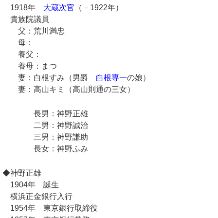
1918年
大蔵次官
（－1922年）
貴族院議員
父：荒川満忠
母：
養父：
養母：まつ
妻：白根すみ（男爵
白根専一
の娘）
妻：高山キミ（高山則通の三女）
長男：神野正雄
二男：神野誠治
三男：神野謙助
長女：神野ふみ
◆神野正雄
1904年 誕生
横浜正金銀行入行
1954年 東京銀行取締役