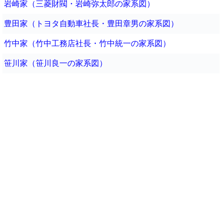
岩崎家（三菱財閥・岩崎弥太郎の家系図）
豊田家（トヨタ自動車社長・豊田章男の家系図）
竹中家（竹中工務店社長・竹中統一の家系図）
笹川家（笹川良一の家系図）