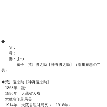
◆
父：
母：
妻：まつ
養子：荒川勝之助【神野勝之助】（荒川満忠の二
男）
◆荒川勝之助【神野勝之助】
1868年 誕生
1896年 大蔵省入省
大蔵省印刷局長
1914年 大蔵省理財局長（－1918年）