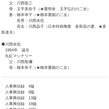
父：川西龍三
母：玉手美奈子（★重明舎 玉手弘行の二女）
妻：橋本幸子（★橋本重能の二女）
長男：川西央也
長女：川西晶子（日本特殊陶業 多島容の妻、★多
島達夫）
◆川西央也
1964年 誕生
丸紅マシナリー
父：川西龍彌
母：橋本幸子（★橋本重能の二女）
人事興信録 4版
人事興信録 8版
人事興信録 13版
人事興信録 19版