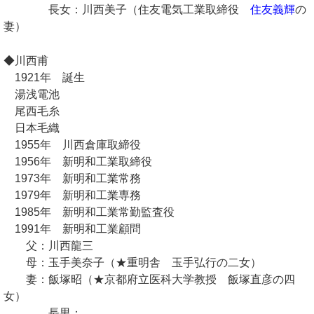
長女：川西美子（住友電気工業取締役
住友義輝
の
妻）
◆川西甫
1921年 誕生
湯浅電池
尾西毛糸
日本毛織
1955年 川西倉庫取締役
1956年 新明和工業取締役
1973年 新明和工業常務
1979年 新明和工業専務
1985年 新明和工業常勤監査役
1991年 新明和工業顧問
父：川西龍三
母：玉手美奈子（★重明舎 玉手弘行の二女）
妻：飯塚昭（★京都府立医科大学教授 飯塚直彦の四
女）
長男：