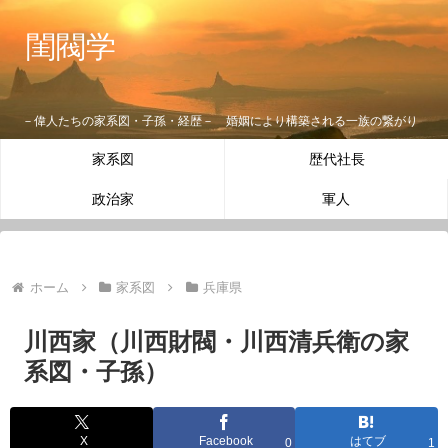
閨閥学
－偉人たちの家系図・子孫・経歴－ 婚姻により構築される一族の繋がり
家系図
歴代社長
政治家
軍人
ホーム
家系図
兵庫県
川西家（川西財閥・川西清兵衛の家
系図・子孫）
X
Facebook
はてブ
0
1