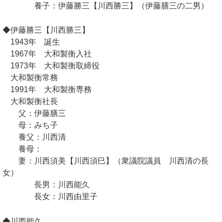
養子：伊藤勝三【川西勝三】（伊藤膳三の二男）
◆伊藤勝三【川西勝三】
1943年 誕生
1967年 大和製衡入社
1973年 大和製衡取締役
大和製衡常務
1991年 大和製衡専務
大和製衡社長
父：伊藤膳三
母：みち子
養父：川西清
養母：
妻：川西須美【川西須巳】（衆議院議員 川西清の長
女）
長男：川西能久
長女：川西由里子
◆川西能久