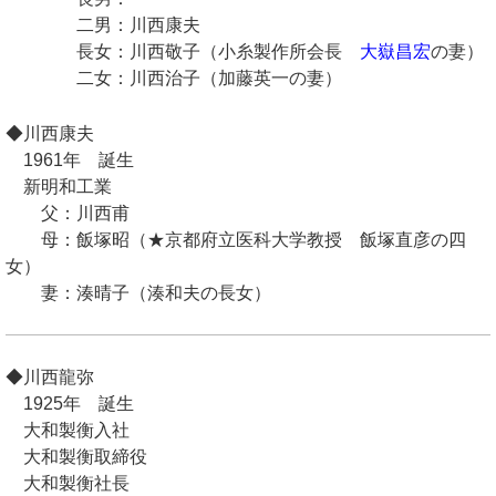
二男：川西康夫
長女：川西敬子（小糸製作所会長
大嶽昌宏
の妻）
二女：川西治子（加藤英一の妻）
◆川西康夫
1961年 誕生
新明和工業
父：川西甫
母：飯塚昭（★京都府立医科大学教授 飯塚直彦の四
女）
妻：湊晴子（湊和夫の長女）
◆川西龍弥
1925年 誕生
大和製衡入社
大和製衡取締役
大和製衡社長