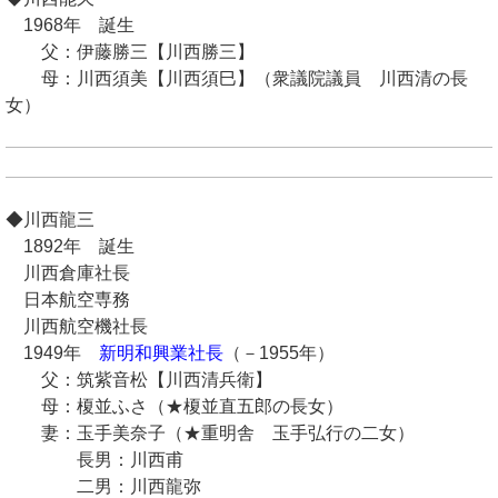
1968年 誕生
父：伊藤勝三【川西勝三】
母：川西須美【川西須巳】（衆議院議員 川西清の長
女）
◆川西龍三
1892年 誕生
川西倉庫社長
日本航空専務
川西航空機社長
1949年
新明和興業社長
（－1955年）
父：筑紫音松【川西清兵衛】
母：榎並ふさ（★榎並直五郎の長女）
妻：玉手美奈子（★重明舎 玉手弘行の二女）
長男：川西甫
二男：川西龍弥