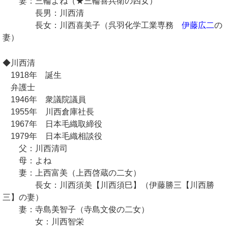
妻：三輪よね（★三輪喜兵衛の四女）
長男：川西清
長女：川西喜美子（呉羽化学工業専務
伊藤広二
の
妻）
◆川西清
1918年 誕生
弁護士
1946年 衆議院議員
1955年 川西倉庫社長
1967年 日本毛織取締役
1979年 日本毛織相談役
父：川西清司
母：よね
妻：上西富美（上西啓蔵の二女）
長女：川西須美【川西須巳】（伊藤勝三【川西勝
三】の妻）
妻：寺島美智子（寺島文俊の二女）
女：川西智栄