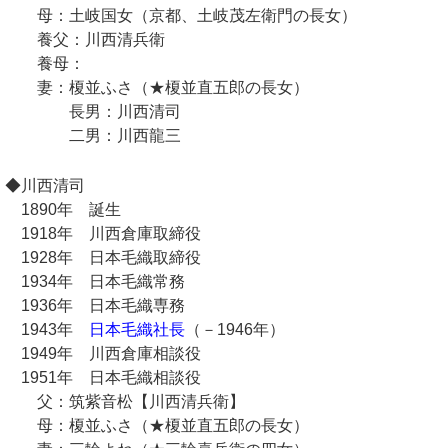
母：土岐国女（京都、土岐茂左衛門の長女）
養父：川西清兵衛
養母：
妻：榎並ふさ（★榎並直五郎の長女）
長男：川西清司
二男：川西龍三
◆川西清司
1890年 誕生
1918年 川西倉庫取締役
1928年 日本毛織取締役
1934年 日本毛織常務
1936年 日本毛織専務
1943年
日本毛織社長
（－1946年）
1949年 川西倉庫相談役
1951年 日本毛織相談役
父：筑紫音松【川西清兵衛】
母：榎並ふさ（★榎並直五郎の長女）