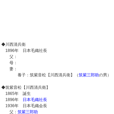
◆川西清兵衛
1896年 日本毛織社長
父：
母：
妻：
養子：筑紫音松【川西清兵衛】（
筑紫三郎助
の男）
◆筑紫音松【川西清兵衛】
1865年 誕生
1896年
日本毛織社長
1936年 日本毛織会長
父：
筑紫三郎助