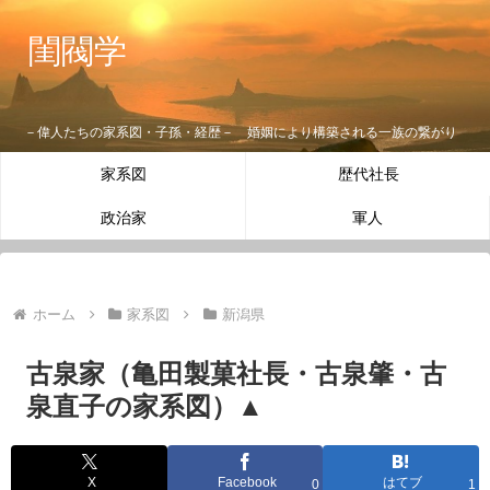
閨閥学
－偉人たちの家系図・子孫・経歴－ 婚姻により構築される一族の繋がり
家系図
歴代社長
政治家
軍人
ホーム
家系図
新潟県
古泉家（亀田製菓社長・古泉肇・古
泉直子の家系図）▲
X
Facebook
はてブ
0
1