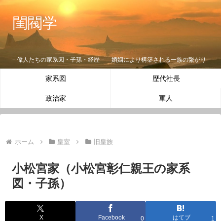
閨閥学
－偉人たちの家系図・子孫・経歴－ 婚姻により構築される一族の繋がり
家系図
歴代社長
政治家
軍人
ホーム
皇室
旧皇族
小松宮家（小松宮彰仁親王の家系
図・子孫）
X
Facebook
はてブ
0
1