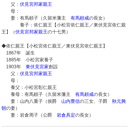
父：
伏見宮邦家親王
母：
妻：有馬頼子（久留米藩主
有馬頼咸
の長女）
養子：依仁親王【小松宮依仁親王／東伏見宮依仁親
王】（
伏見宮邦家親王
の十七男）
◆依仁親王【小松宮依仁親王／東伏見宮依仁親王】
1867年 誕生
1885年 小松宮家養子
1903年
東伏見宮家
創設
父：
伏見宮邦家親王
母：
養父：小松宮彰仁親王
養母：有馬頼子（久留米藩主
有馬頼咸
の長女）
妻：山内八重子（侯爵
山内豊信
の三女、子爵
秋元興
朝
の妻）
妻：岩倉周子（公爵
岩倉具定
の長女）