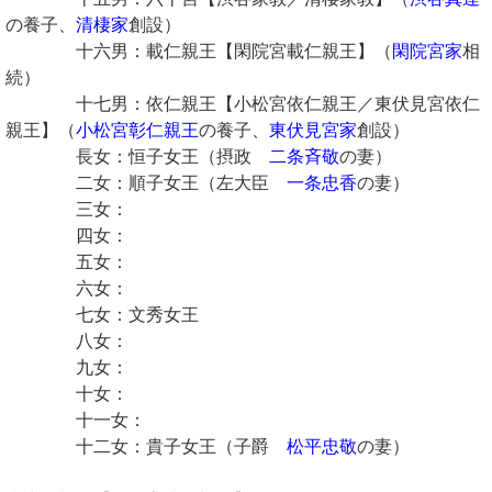
の養子、
清棲家
創設）
十六男：載仁親王【閑院宮載仁親王】（
閑院宮家
相
続）
十七男：依仁親王【小松宮依仁親王／東伏見宮依仁
親王】（
小松宮彰仁親王
の養子、
東伏見宮家
創設）
長女：恒子女王（摂政
二条斉敬
の妻）
二女：順子女王（左大臣
一条忠香
の妻）
三女：
四女：
五女：
六女：
七女：文秀女王
八女：
九女：
十女：
十一女：
十二女：貴子女王（子爵
松平忠敬
の妻）