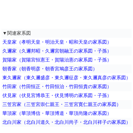
▼関連家系図
天皇家（孝明天皇・明治天皇・昭和天皇の家系図）
久邇家（久邇邦昭・久邇宮朝融王の家系図・子孫）
賀陽家（賀陽宮恒憲王・賀陽治憲の家系図・子孫）
朝香家（朝香明彦・朝香宮鳩彦王の家系図）
東久邇家（東久邇盛彦・東久邇征彦・東久邇真彦の家系図）
竹田家（竹田恒正・竹田恒治・竹田恒貴の家系図）
伏見家（伏見宮博恭王・伏見博明の家系図・子孫）
三笠宮家（三笠宮崇仁親王・三笠宮寛仁親王の家系図）
華頂家（華頂博信・華頂博道・華頂尚隆の家系図）
北白川家（北白川道久・北白川尚子・北白川祥子の家系図）