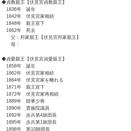
◆貞教親王【伏見宮貞教親王】
1836年 誕生
1842年 伏見宮家相続
1848年 親王宣下
1862年 死去
父：邦家親王【伏見宮邦家親王】
母：
◆貞愛親王【伏見宮貞愛親王】
1858年 誕生
1862年 伏見宮家相続
1864年 伏見宮家を離れる
1871年 親王宣下
1872年 伏見宮家再相続
1889年 陸軍少将
1890年 貴族院議員
1892年 歩兵第4旅団長
1895年 歩兵第1旅団長
1898年 第10師団長