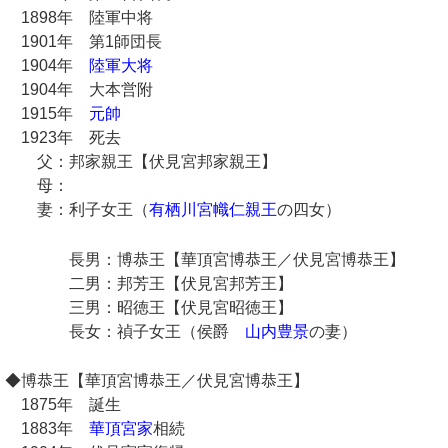
1898年 陸軍中将
1901年 第1師団長
1904年
陸軍大将
1904年 大本営附
1915年
元帥
1923年 死去
父：邦家親王【伏見宮邦家親王】
母：
妻：利子女王（
有栖川宮幟仁親王
の四女）
長男：博恭王【華頂宮博恭王／伏見宮博恭王】
二男：邦芳王【伏見宮邦芳王】
三男：昭徳王【伏見宮昭徳王】
長女：禎子女王（侯爵
山内豊景
の妻）
◆博恭王【華頂宮博恭王／伏見宮博恭王】
1875年 誕生
1883年
華頂宮家
相続