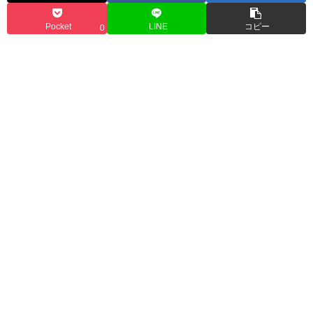
Pocket
LINE
コピー
0