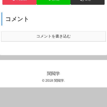
コメント
コメントを書き込む
閨閥学
© 2018 閨閥学.