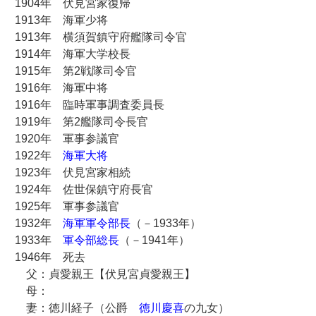
1904年 伏見宮家復帰
1913年 海軍少将
1913年 横須賀鎮守府艦隊司令官
1914年 海軍大学校長
1915年 第2戦隊司令官
1916年 海軍中将
1916年 臨時軍事調査委員長
1919年 第2艦隊司令長官
1920年 軍事参議官
1922年
海軍大将
1923年 伏見宮家相続
1924年 佐世保鎮守府長官
1925年 軍事参議官
1932年
海軍軍令部長
（－1933年）
1933年
軍令部総長
（－1941年）
1946年 死去
父：貞愛親王【伏見宮貞愛親王】
母：
妻：徳川経子（公爵
徳川慶喜
の九女）