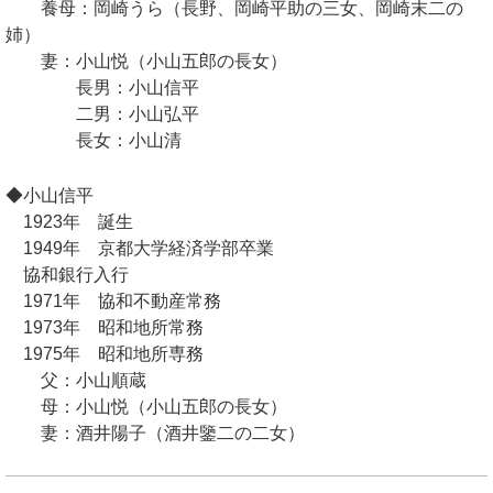
養母：岡崎うら（長野、岡崎平助の三女、岡崎末二の
姉）
妻：小山悦（小山五郎の長女）
長男：小山信平
二男：小山弘平
長女：小山清
◆小山信平
1923年 誕生
1949年 京都大学経済学部卒業
協和銀行入行
1971年 協和不動産常務
1973年 昭和地所常務
1975年 昭和地所専務
父：小山順蔵
母：小山悦（小山五郎の長女）
妻：酒井陽子（酒井鑒二の二女）