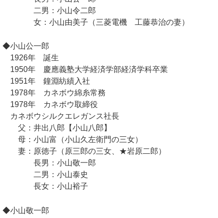
二男：小山令二郎
女：小山由美子（三菱電機 工藤恭治の妻）
◆小山公一郎
1926年 誕生
1950年 慶應義塾大学経済学部経済学科卒業
1951年 鐘淵紡績入社
1978年 カネボウ綿糸常務
1978年 カネボウ取締役
カネボウシルクエレガンス社長
父：井出八郎【小山八郎】
母：小山富（小山久左衛門の三女）
妻：原徳子（原三郎の三女、★岩原二郎）
長男：小山敬一郎
二男：小山泰史
長女：小山裕子
◆小山敬一郎