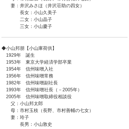
妻：井沢みさほ（井沢荘助の四女）
長女：小山久美子
二女：小山晶子
三女：小山慶子
◆小山邦朋【小山庫荷供】
1929年 誕生
1953年 東京大学経済学部卒業
1954年 信州味噌入社
1956年 信州味噌常務
1982年 信州味噌副社長
1993年 信州味噌社長（－2005年）
2005年 信州味噌取締役相談役
父：小山邦太郎
母：市村玉枝（長野、市村善輔の七女）
妻：玲子
長男：小山敦史