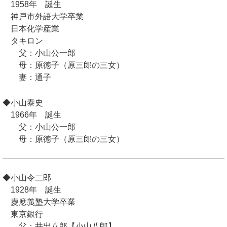
1958年 誕生
神戸市外語大学卒業
日本化学産業
タキロン
父：小山公一郎
母：原徳子（原三郎の三女）
妻：通子
◆小山泰史
1966年 誕生
父：小山公一郎
母：原徳子（原三郎の三女）
◆小山令二郎
1928年 誕生
慶應義塾大学卒業
東京銀行
父：井出八郎【小山八郎】