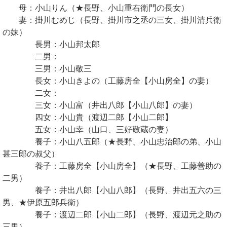
母：小山りん（★長野、小山重右衛門の長女）
妻：掛川むめじ（長野、掛川市之丞の三女、掛川清兵衛
の妹）
長男：小山邦太郎
二男：
三男：小山敬三
長女：小山きよの（工藤房全【小山房全】の妻）
二女：
三女：小山富（井出八郎【小山八郎】の妻）
四女：小山貴（渡辺二郎【小山二郎】
五女：小山幸（山口、三好敬蔵の妻）
養子：小山八五郎（★長野、小山忠治郎の弟、小山
甚三郎の叔父）
養子：工藤房全【小山房全】（★長野、工藤善助の
二男）
養子：井出八郎【小山八郎】（長野、井出五六の三
男、★伊原五郎兵衛）
養子：渡辺二郎【小山二郎】（長野、渡辺元之助の
三男）