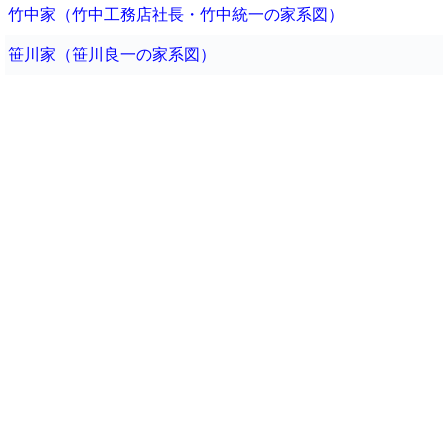
竹中家（竹中工務店社長・竹中統一の家系図）
笹川家（笹川良一の家系図）