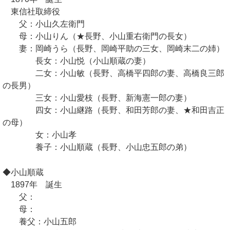
東信社取締役
父：小山久左衛門
母：小山りん（★長野、小山重右衛門の長女）
妻：岡崎うら（長野、岡崎平助の三女、岡崎末二の姉）
長女：小山悦（小山順蔵の妻）
二女：小山敏（長野、高橋平四郎の妻、高橋良三郎
の長男）
三女：小山愛枝（長野、新海憲一郎の妻）
四女：小山継路（長野、和田芳郎の妻、★和田吉正
の母）
女：小山孝
養子：小山順蔵（長野、小山忠五郎の弟）
◆小山順蔵
1897年 誕生
父：
母：
養父：小山五郎