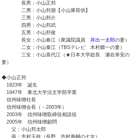
長男：小山正邦
二男：小山邦朋【小山庫荷供】
三男：小山邦介
四男：小山邦武
五男：小山邦俊
長女：小山春江（衆議院議員
井出一太郎
の妻）
二女：小山泰江（TBSテレビ 木村郷一の妻）
三女：小山喜代江（★日本大学総長 瀬在幸安の
妻）
◆小山正邦
1923年 誕生
1947年 東北大学法文学部卒業
信州味噌社長
信州味噌会長（－2003年）
2003年 信州味噌取締役相談役
2005年 信州味噌顧問
父：小山邦太郎
母：市村玉枝（長野、市村善輔の七女）