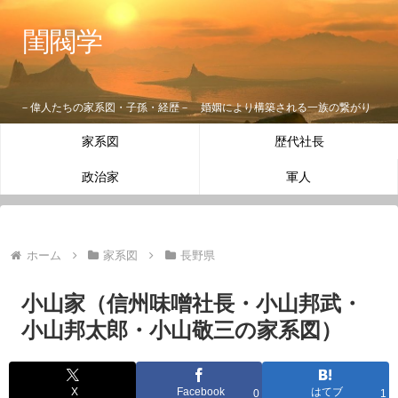
閨閥学
－偉人たちの家系図・子孫・経歴－ 婚姻により構築される一族の繋がり
家系図
歴代社長
政治家
軍人
ホーム
家系図
長野県
小山家（信州味噌社長・小山邦武・
小山邦太郎・小山敬三の家系図）
X
Facebook
はてブ
0
1