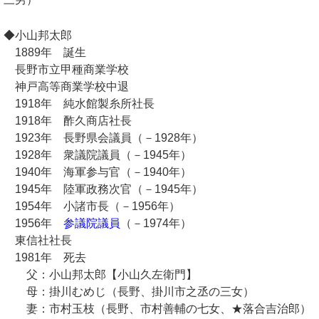
◆小山邦太郎
1889年 誕生
長野市立甲種商業学校
神戸高等商業学校中退
1918年 純水館製糸所社長
1918年 酢久商店社長
1923年 長野県会議員（－1928年）
1928年 衆議院議員（－1945年）
1940年 海軍参与官（－1940年）
1945年 陸軍政務次官（－1945年）
1954年 小諸市長（－1956年）
1956年
参議院議員
（－1974年）
東信社社長
1981年 死去
父：小山邦太郎【小山久左衛門】
母：掛川むめじ（長野、掛川市之丞の三女）
妻：市村玉枝（長野、市村善輔の七女、★落合吉治郎）