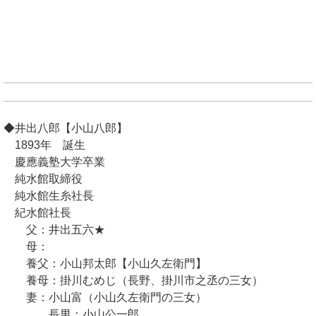
◆井出八郎【小山八郎】
1893年 誕生
慶應義塾大学卒業
純水館取締役
純水館生糸社長
紀水館社長
父：井出五六★
母：
養父：小山邦太郎【小山久左衛門】
養母：掛川むめじ（長野、掛川市之丞の三女）
妻：小山富（小山久左衛門の三女）
長男：小山公一郎