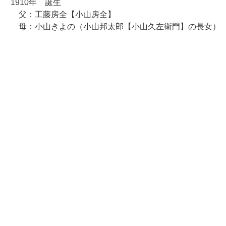
1910年 誕生
父：工藤房全【小山房全】
母：小山きよの（小山邦太郎【小山久左衛門】の長女）