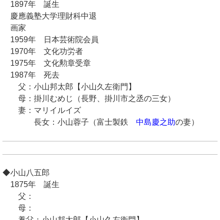
1897年 誕生
慶應義塾大学理財科中退
画家
1959年 日本芸術院会員
1970年 文化功労者
1975年 文化勲章受章
1987年 死去
父：小山邦太郎【小山久左衛門】
母：掛川むめじ（長野、掛川市之丞の三女）
妻：マリイルイズ
長女：小山蓉子（富士製鉄
中島慶之助
の妻）
◆小山八五郎
1875年 誕生
父：
母：
養父：小山邦太郎【小山久左衛門】