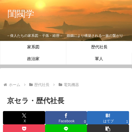
閨閥学
－偉人たちの家系図・子孫・経歴－ 婚姻により構築される一族の繋がり
家系図
歴代社長
政治家
軍人
ホーム
歴代社長
電気機器
京セラ・歴代社長
X
Facebook
はてブ
0
1