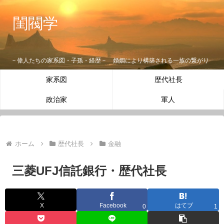
閨閥学
－偉人たちの家系図・子孫・経歴－ 婚姻により構築される一族の繋がり
家系図
歴代社長
政治家
軍人
ホーム
歴代社長
金融
三菱UFJ信託銀行・歴代社長
X
Facebook
はてブ
0
1