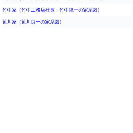
竹中家（竹中工務店社長・竹中統一の家系図）
笹川家（笹川良一の家系図）