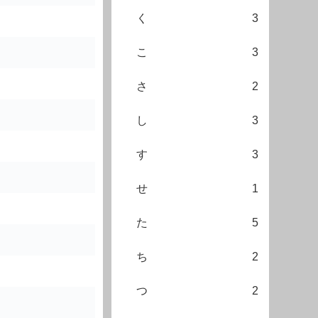
く
3
こ
3
さ
2
し
3
す
3
せ
1
た
5
ち
2
つ
2