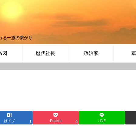
れる一族の繋がり
系図
歴代社長
政治家
はてブ
Pocket
LINE
1
0