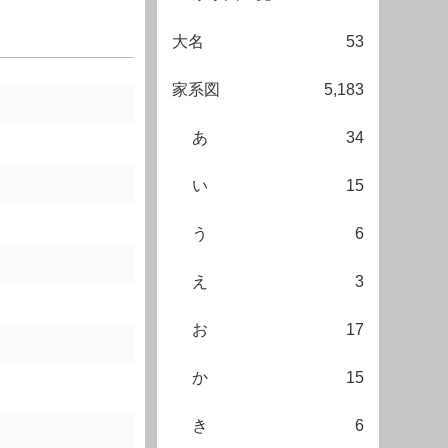
大名
53
家系図
5,183
あ
34
い
15
う
6
え
3
お
17
か
15
き
6