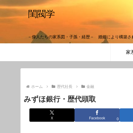
閨閥学
－偉人たちの家系図・子孫・経歴－ 婚姻により構築さ
家
ホーム
歴代社長
金融
みずほ銀行・歴代頭取
X
Facebook
0