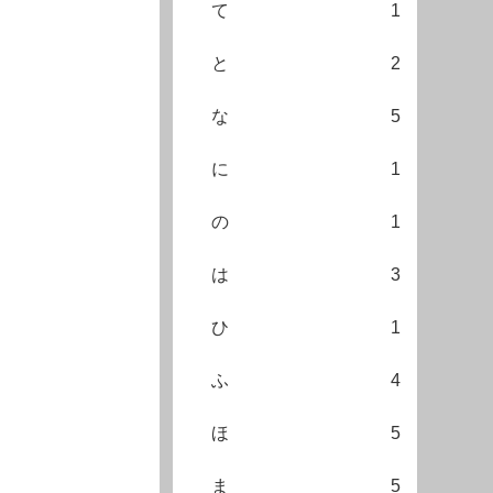
て
1
と
2
な
5
に
1
の
1
は
3
ひ
1
ふ
4
ほ
5
ま
5