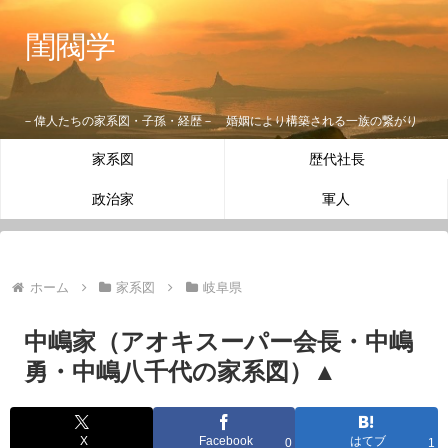
閨閥学
－偉人たちの家系図・子孫・経歴－ 婚姻により構築される一族の繋がり
家系図
歴代社長
政治家
軍人
ホーム
家系図
岐阜県
中嶋家（アオキスーパー会長・中嶋
勇・中嶋八千代の家系図）▲
X
Facebook
はてブ
0
1