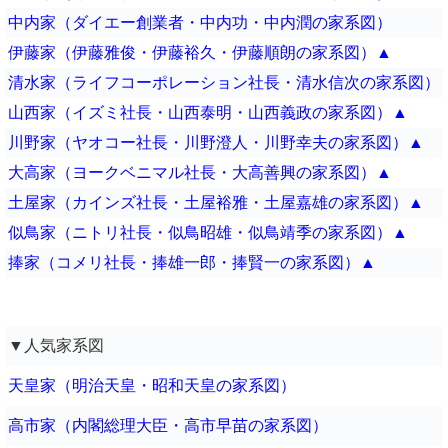
中内家（ダイエー創業者・中内功・中内潤の家系図）
伊藤家（伊藤雅俊・伊藤裕久・伊藤順朗の家系図）▲
清水家（ライフコーポレーション社長・清水信次の家系図）
山西家（イズミ社長・山西泰明・山西義政の家系図）▲
川野家（ヤオコー社長・川野澄人・川野幸夫の家系図）▲
大高家（ヨークベニマル社長・大高善興の家系図）▲
土屋家（カインズ社長・土屋裕雅・土屋嘉雄の家系図）▲
似鳥家（ニトリ社長・似鳥昭雄・似鳥靖季の家系図）▲
捧家（コメリ社長・捧雄一郎・捧賢一の家系図）▲
▼人気家系図
天皇家（明治天皇・昭和天皇の家系図）
高市家（内閣総理大臣・高市早苗の家系図）