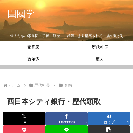
閨閥学
－偉人たちの家系図・子孫・経歴－ 婚姻により構築される一族の繋がり
家系図
歴代社長
政治家
軍人
ホーム
歴代社長
金融
西日本シティ銀行・歴代頭取
X
Facebook
はてブ
0
1