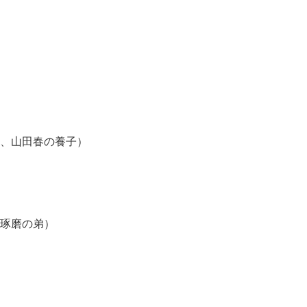
山田春の養子）
琢磨の弟）