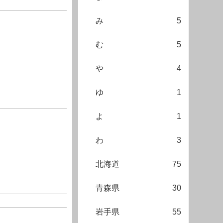
み
5
む
5
や
4
ゆ
1
よ
1
わ
3
北海道
75
青森県
30
岩手県
55