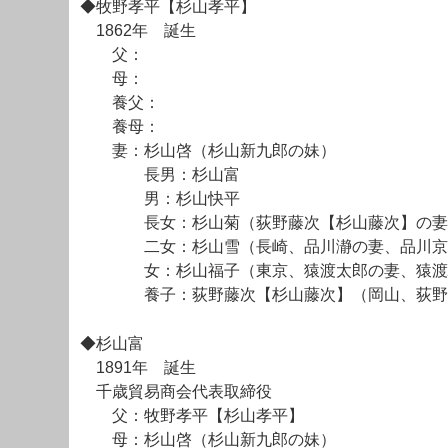
◆牧野孝平【杉山孝平】
1862年 誕生
父：
母：
養父：
養母：
妻：杉山啓（杉山新九郎の妹）
長男：杉山富
男：杉山快平
長女：杉山菊（荻野藤次【杉山藤次】の妻
二女：杉山雪（長崎、品川瀞の妻、品川京
女：杉山福子（東京、猿渡太郎の妻、猿渡
養子：荻野藤次【杉山藤次】（岡山、荻野
◆杉山富
1891年 誕生
千歳貿易商会代表取締役
父：牧野孝平【杉山孝平】
母：杉山啓（杉山新九郎の妹）