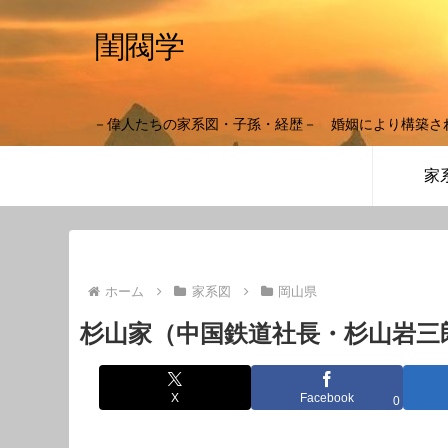
閨閥学
－偉人たちの家系図・子孫・経歴－ 婚姻により構築さ
家
ホーム
家系図
岡山県
杉山家（中国鉄道社長・杉山岩三
X
Facebook
0