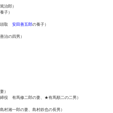
篤治郎）
養子）
行頭取
安田善五郎
の養子）
善治の四男）
妻）
役 有馬修二郎の妻、★有馬順二の二男）
村湘一郎の妻、島村鉄也の長男）