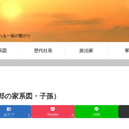
れる一族の繋がり
系図
歴代社長
政治家
郎の家系図・子孫）
はてブ
Pocket
LINE
1
0