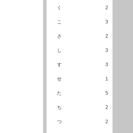
く
2
こ
3
さ
2
し
3
す
3
せ
1
た
5
ち
2
つ
2