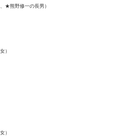
★熊野修一の長男）
女）
女）