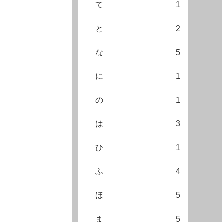
て
1
と
2
な
5
に
1
の
1
は
3
ひ
1
ふ
4
ほ
5
ま
5