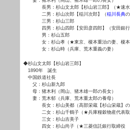
妻：猪木利（岡山、猪木雄一郎の長女）
長男：杉山文太郎【杉山岩三郎】（★速水
二男：杉山次郎【稲川次郎】（
稲川長典
の
三男：杉山三郎
四男：杉山四郎【安田彦四郎】（安田銀
男：杉山五郎
女：杉山孝（★東京、榎本重治の妻、榎本
女：杉山時（兵庫、荒木重義の妻）
◆杉山文太郎【杉山岩三郎】
1890年 誕生
中国鉄道社長
父：杉山新九郎
母：猪木利（岡山、猪木雄一郎の長女）
妻：荒木郁（兵庫、荒木重太郎の養母）
長女：杉山美都（高部栄蔵【杉山栄蔵】の
二女：杉山千鶴子（★兵庫糧穀物産代表取締
三女：杉山吉美子
四女：杉山尚子（★三菱信託銀行取締役 島