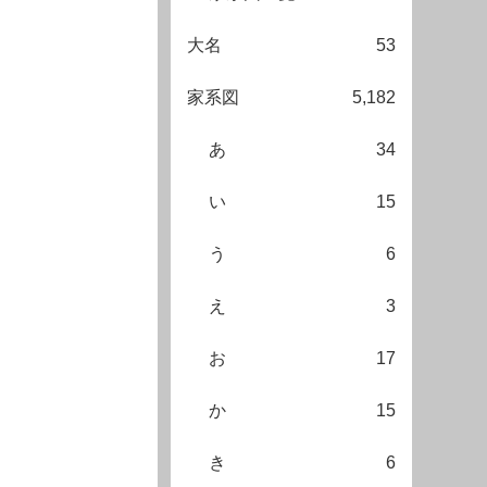
大名
53
家系図
5,182
あ
34
い
15
う
6
え
3
お
17
か
15
き
6