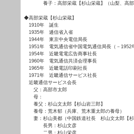
養子：高部栄蔵【杉山栄蔵】（山梨、高部市
◆高部栄蔵【杉山栄蔵】
1910年 誕生
1935年 逓信省入省
1944年 東京中央電信局長
1951年 電気通信省中国電気通信局長（－1952
1954年 近畿電電広告商事社長
1960年 電気通信共済会理事長
1965年 近畿電話印刷社長
1971年 近畿通信サービス社長
近畿通信サービス会長
父：高部市太郎
母：
養父：杉山文太郎【杉山岩三郎】
養母：荒木郁（兵庫、荒木重太郎の養母）
妻：杉山美都（中国鉄道社長 杉山文太郎【杉
長男：杉山文彦
二男：杉山栄彦