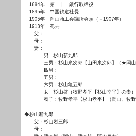
1884年 第二十二銀行取締役
1895年 中国鉄道社長
1905年 岡山商工会議所会頭（－1907年）
1913年 死去
父：
母：
妻：
男：杉山新九郎
三男：杉山來次郎【山田來次郎】（★岡山、
四男：
五男：
六男：杉山亀五郎
女：杉山啓（牧野孝平【杉山幸平】の妻）
養子：牧野孝平【杉山孝平】（岡山、牧野
◆杉山新九郎
父：杉山岩三郎
母：