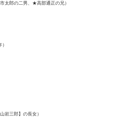
太郎の二男、★高部通正の兄）
年）
山岩三郎】の長女）