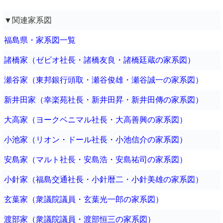
▼関連家系図
福島県・家系図一覧
諸橋家（ゼビオ社長・諸橋友良・諸橋廷蔵の家系図）
瀬谷家（東邦銀行頭取・瀬谷俊雄・瀬谷誠一の家系図）
新井田家（幸楽苑社長・新井田昇・新井田傳の家系図）
大高家（ヨークベニマル社長・大高善興の家系図）
小池家（リオン・ドール社長・小池信介の家系図）
安島家（マルト社長・安島浩・安島祐司の家系図）
小針家（福島交通社長・小針暦二・小針美雄の家系図）
玄葉家（衆議院議員・玄葉光一郎の家系図）
渡部家（衆議院議員・渡部恒三の家系図）