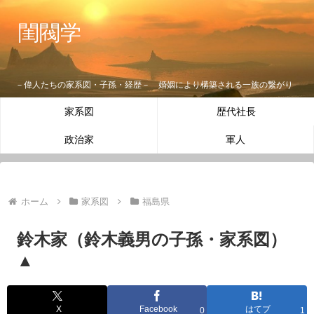
閨閥学
－偉人たちの家系図・子孫・経歴－ 婚姻により構築される一族の繋がり
家系図
歴代社長
政治家
軍人
ホーム
家系図
福島県
鈴木家（鈴木義男の子孫・家系図）
▲
X
Facebook
はてブ
0
1