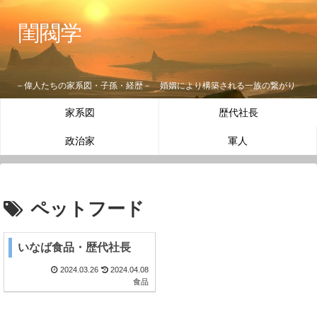
閨閥学
－偉人たちの家系図・子孫・経歴－ 婚姻により構築される一族の繋がり
家系図
歴代社長
政治家
軍人
ペットフード
いなば食品・歴代社長
2024.03.26
2024.04.08
食品