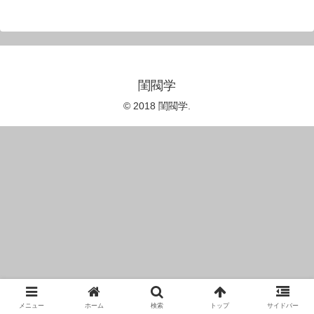
閨閥学
© 2018 閨閥学.
メニュー
ホーム
検索
トップ
サイドバー