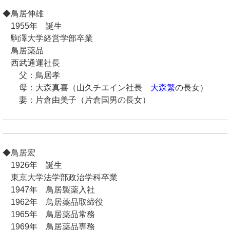
◆鳥居伸雄
1955年 誕生
駒澤大学経営学部卒業
鳥居薬品
西武通運社長
父：鳥居孝
母：大森真喜（山久チエイン社長
大森繁
の長女）
妻：片倉由美子（片倉国男の長女）
◆鳥居宏
1926年 誕生
東京大学法学部政治学科卒業
1947年 鳥居製薬入社
1962年 鳥居薬品取締役
1965年 鳥居薬品常務
1969年 鳥居薬品専務