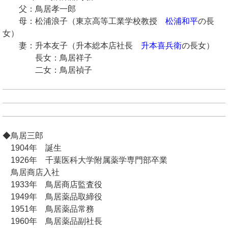
父：鳥居孝一郎
母：松浦浪子（東京高等工業学校教授
松浦和平
の長
女）
妻：升本友子（升本総本店社長
升本喜兵衛
の長女）
長女：鳥居祥子
二女：鳥居禎子
◆鳥居三郎
1904年 誕生
1926年 千葉医科大学附属薬学専門部卒業
鳥居商店入社
1933年 鳥居商店監査役
1949年 鳥居薬品取締役
1951年 鳥居薬品常務
1960年 鳥居薬品副社長