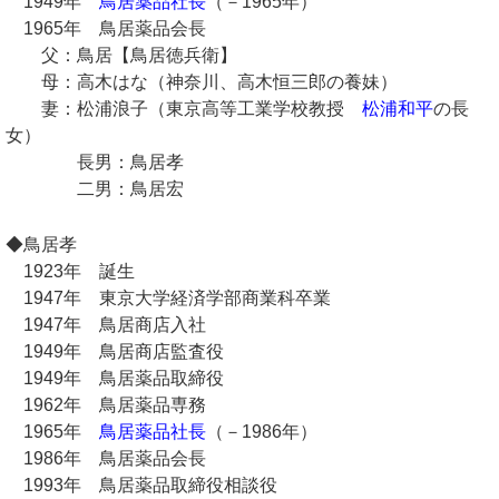
1949年
鳥居薬品社長
（－1965年）
1965年 鳥居薬品会長
父：鳥居【鳥居徳兵衛】
母：高木はな（神奈川、高木恒三郎の養妹）
妻：松浦浪子（東京高等工業学校教授
松浦和平
の長
女）
長男：鳥居孝
二男：鳥居宏
◆鳥居孝
1923年 誕生
1947年 東京大学経済学部商業科卒業
1947年 鳥居商店入社
1949年 鳥居商店監査役
1949年 鳥居薬品取締役
1962年 鳥居薬品専務
1965年
鳥居薬品社長
（－1986年）
1986年 鳥居薬品会長
1993年 鳥居薬品取締役相談役