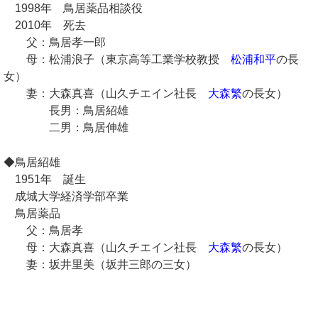
1998年 鳥居薬品相談役
2010年 死去
父：鳥居孝一郎
母：松浦浪子（東京高等工業学校教授
松浦和平
の長
女）
妻：大森真喜（山久チエイン社長
大森繁
の長女）
長男：鳥居紹雄
二男：鳥居伸雄
◆鳥居紹雄
1951年 誕生
成城大学経済学部卒業
鳥居薬品
父：鳥居孝
母：大森真喜（山久チエイン社長
大森繁
の長女）
妻：坂井里美（坂井三郎の三女）