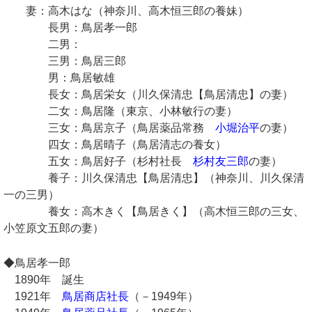
妻：高木はな（神奈川、高木恒三郎の養妹）
長男：鳥居孝一郎
二男：
三男：鳥居三郎
男：鳥居敏雄
長女：鳥居栄女（川久保清忠【鳥居清忠】の妻）
二女：鳥居隆（東京、小林敏行の妻）
三女：鳥居京子（鳥居薬品常務
小堀治平
の妻）
四女：鳥居晴子（鳥居清志の養女）
五女：鳥居好子（杉村社長
杉村友三郎
の妻）
養子：川久保清忠【鳥居清忠】（神奈川、川久保清
一の三男）
養女：高木きく【鳥居きく】（高木恒三郎の三女、
小笠原文五郎の妻）
◆鳥居孝一郎
1890年 誕生
1921年
鳥居商店社長
（－1949年）