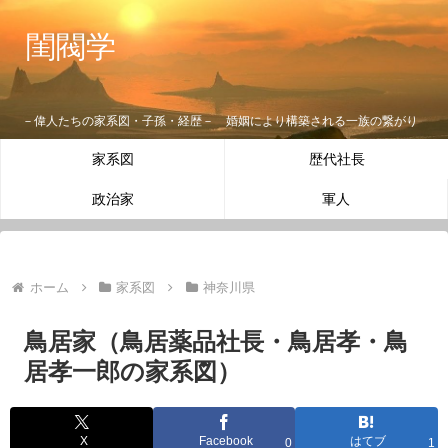
閨閥学
－偉人たちの家系図・子孫・経歴－ 婚姻により構築される一族の繋がり
家系図
歴代社長
政治家
軍人
ホーム
家系図
神奈川県
鳥居家（鳥居薬品社長・鳥居孝・鳥
居孝一郎の家系図）
X
Facebook
はてブ
0
1