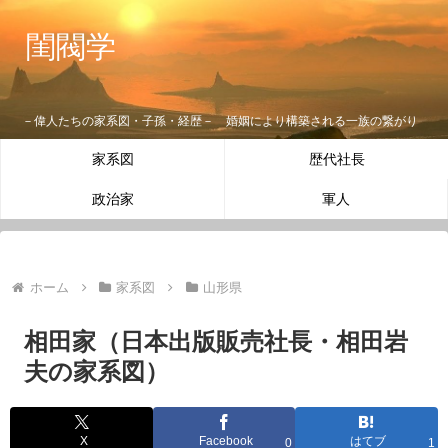
閨閥学
－偉人たちの家系図・子孫・経歴－ 婚姻により構築される一族の繋がり
家系図
歴代社長
政治家
軍人
ホーム
家系図
山形県
相田家（日本出版販売社長・相田岩
夫の家系図）
X
Facebook
はてブ
0
1