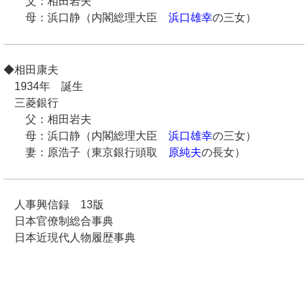
父：相田岩夫
母：浜口静（内閣総理大臣
浜口雄幸
の三女）
◆相田康夫
1934年 誕生
三菱銀行
父：相田岩夫
母：浜口静（内閣総理大臣
浜口雄幸
の三女）
妻：原浩子（東京銀行頭取
原純夫
の長女）
人事興信録 13版
日本官僚制総合事典
日本近現代人物履歴事典