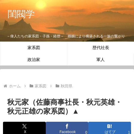
閨閥学
－偉人たちの家系図・子孫・経歴－ 婚姻により構築される一族の繋がり
家系図
歴代社長
政治家
軍人
ホーム
家系図
秋田県
秋元家（佐藤商事社長・秋元英雄・
秋元正雄の家系図）▲
X
Facebook
はてブ
0
1