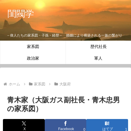
閨閥学
－偉人たちの家系図・子孫・経歴－ 婚姻により構築される一族の繋がり
家系図
歴代社長
政治家
軍人
ホーム
家系図
大阪府
青木家（大阪ガス副社長・青木忠男
の家系図）
X
Facebook
はてブ
0
1