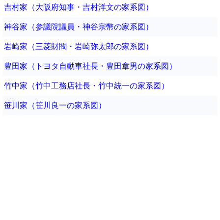
吉村家（大阪府知事・吉村洋文の家系図）
神谷家（参議院議員・神谷宗幣の家系図）
岩崎家（三菱財閥・岩崎弥太郎の家系図）
豊田家（トヨタ自動車社長・豊田章男の家系図）
竹中家（竹中工務店社長・竹中統一の家系図）
笹川家（笹川良一の家系図）