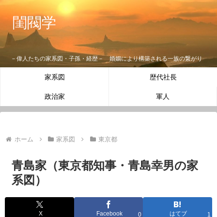
閨閥学
－偉人たちの家系図・子孫・経歴－ 婚姻により構築される一族の繋がり
家系図
歴代社長
政治家
軍人
ホーム
家系図
東京都
青島家（東京都知事・青島幸男の家
系図）
X
Facebook
はてブ
0
1