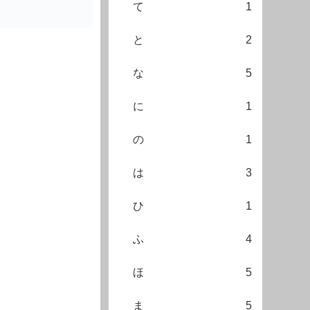
て
1
と
2
な
5
に
1
の
1
は
3
ひ
1
ふ
4
ほ
5
ま
5