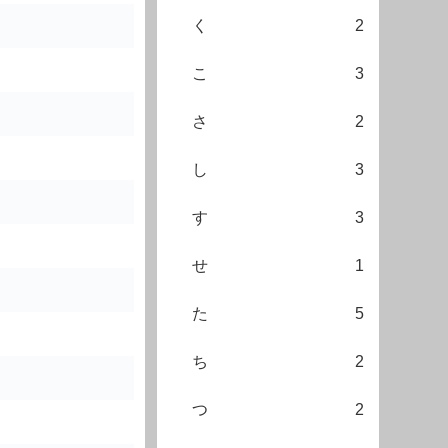
く
2
こ
3
さ
2
し
3
す
3
せ
1
た
5
ち
2
つ
2