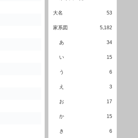
大名
53
家系図
5,182
あ
34
い
15
う
6
え
3
お
17
か
15
き
6