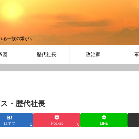
れる一族の繋がり
系図
歴代社長
政治家
ス・歴代社長
はてブ
Pocket
LINE
1
0