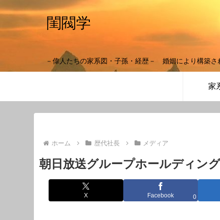
閨閥学
－偉人たちの家系図・子孫・経歴－ 婚姻により構築さ
家
ホーム
歴代社長
メディア
朝日放送グループホールディング
X
Facebook
0