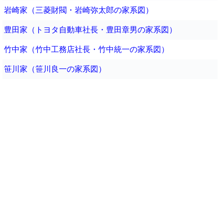
岩崎家（三菱財閥・岩崎弥太郎の家系図）
豊田家（トヨタ自動車社長・豊田章男の家系図）
竹中家（竹中工務店社長・竹中統一の家系図）
笹川家（笹川良一の家系図）