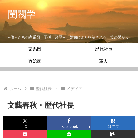
閨閥学
－偉人たちの家系図・子孫・経歴－ 婚姻により構築される一族の繋がり
家系図
歴代社長
政治家
軍人
ホーム
歴代社長
メディア
文藝春秋・歴代社長
X
Facebook
はてブ
0
1