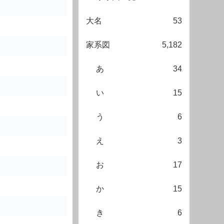
大名
53
家系図
5,182
あ
34
い
15
う
6
え
3
お
17
か
15
き
6