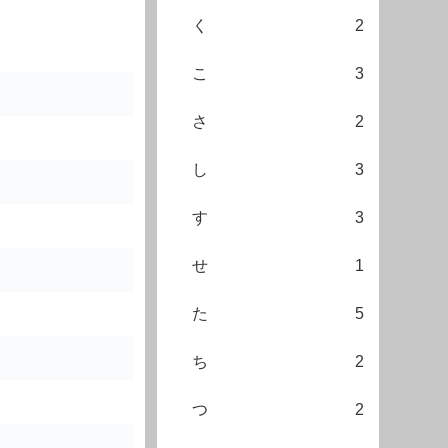
く
2
こ
3
さ
2
し
3
す
3
せ
1
た
5
ち
2
つ
2