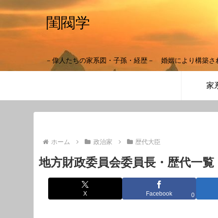
閨閥学
－偉人たちの家系図・子孫・経歴－ 婚姻により構築さ
家
ホーム
政治家
歴代大臣
地方財政委員会委員長・歴代一覧
X
Facebook
0