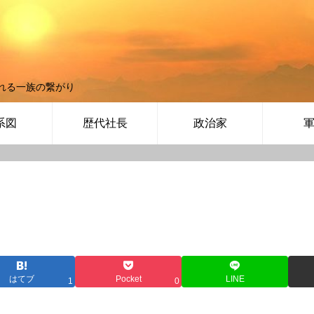
れる一族の繋がり
系図
歴代社長
政治家
はてブ
Pocket
LINE
1
0