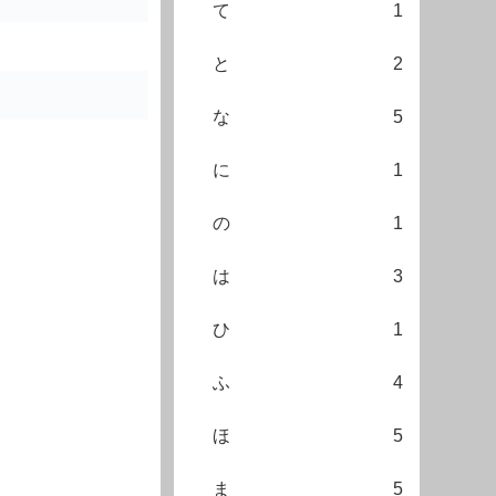
て
1
と
2
な
5
に
1
の
1
は
3
ひ
1
ふ
4
ほ
5
ま
5