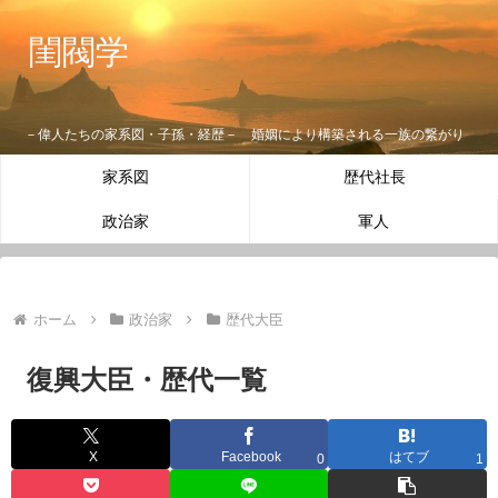
閨閥学
－偉人たちの家系図・子孫・経歴－ 婚姻により構築される一族の繋がり
家系図
歴代社長
政治家
軍人
ホーム
政治家
歴代大臣
復興大臣・歴代一覧
X
Facebook
はてブ
0
1