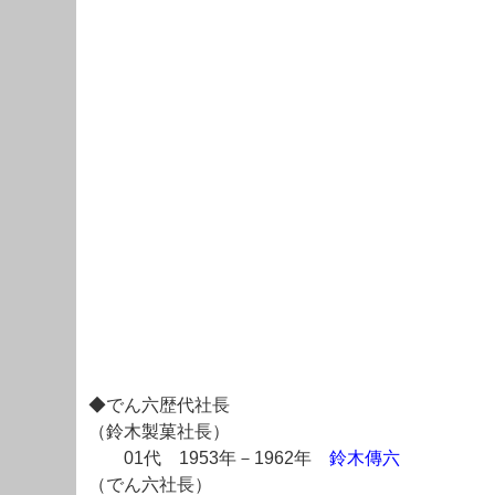
◆でん六歴代社長
（鈴木製菓社長）
01代 1953年－1962年
鈴木傳六
（でん六社長）