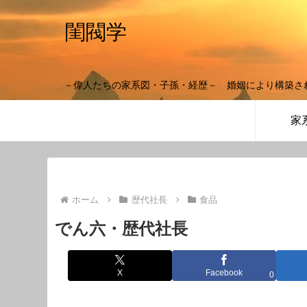
閨閥学
－偉人たちの家系図・子孫・経歴－ 婚姻により構築さ
家
ホーム
歴代社長
食品
でん六・歴代社長
X
Facebook
0