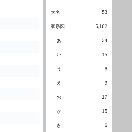
大名
53
家系図
5,182
あ
34
い
15
う
6
え
3
お
17
か
15
き
6