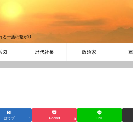
れる一族の繋がり
系図
歴代社長
政治家
はてブ
Pocket
LINE
1
0