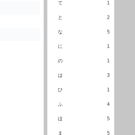
て
1
と
2
な
5
に
1
の
1
は
3
ひ
1
ふ
4
ほ
5
ま
5