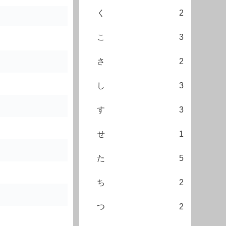
く
2
こ
3
さ
2
し
3
す
3
せ
1
た
5
ち
2
つ
2