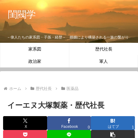
閨閥学
－偉人たちの家系図・子孫・経歴－ 婚姻により構築される一族の繋がり
家系図
歴代社長
政治家
軍人
ホーム
歴代社長
医薬品
イーエヌ大塚製薬・歴代社長
X
Facebook
はてブ
0
1