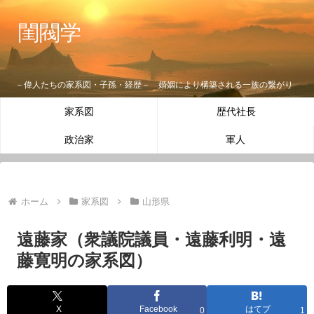
閨閥学
－偉人たちの家系図・子孫・経歴－ 婚姻により構築される一族の繋がり
家系図
歴代社長
政治家
軍人
ホーム
家系図
山形県
遠藤家（衆議院議員・遠藤利明・遠
藤寛明の家系図）
X
Facebook
はてブ
0
1