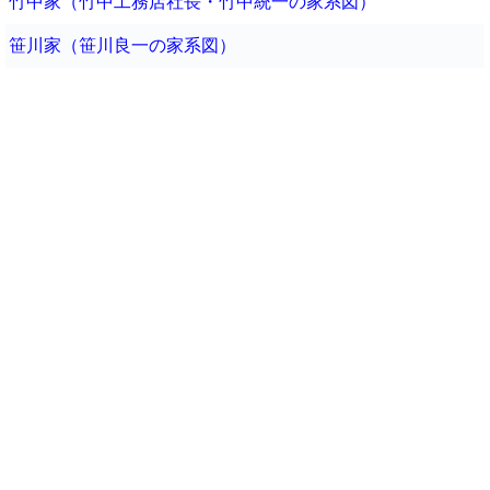
竹中家（竹中工務店社長・竹中統一の家系図）
笹川家（笹川良一の家系図）