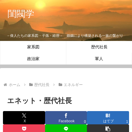
閨閥学
－偉人たちの家系図・子孫・経歴－ 婚姻により構築される一族の繋がり
家系図
歴代社長
政治家
軍人
ホーム
歴代社長
エネルギー
エネット・歴代社長
X
Facebook
はてブ
0
1