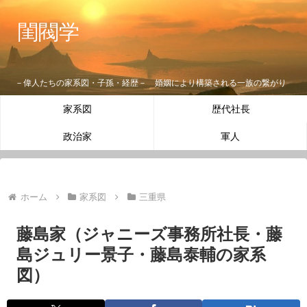
閨閥学
－偉人たちの家系図・子孫・経歴－ 婚姻により構築される一族の繋がり
家系図
歴代社長
政治家
軍人
ホーム
家系図
三重県
藤島家（ジャニーズ事務所社長・藤
島ジュリー景子・藤島泰輔の家系
図）