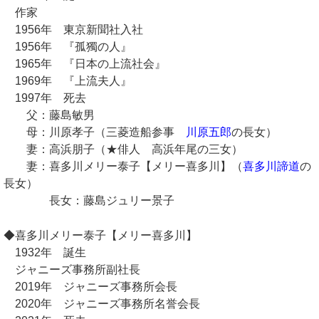
作家
1956年 東京新聞社入社
1956年 『孤獨の人』
1965年 『日本の上流社会』
1969年 『上流夫人』
1997年 死去
父：藤島敏男
母：川原孝子（三菱造船参事
川原五郎
の長女）
妻：高浜朋子（★俳人 高浜年尾の三女）
妻：喜多川メリー泰子【メリー喜多川】（
喜多川諦道
の
長女）
長女：藤島ジュリー景子
◆喜多川メリー泰子【メリー喜多川】
1932年 誕生
ジャニーズ事務所副社長
2019年 ジャニーズ事務所会長
2020年 ジャニーズ事務所名誉会長