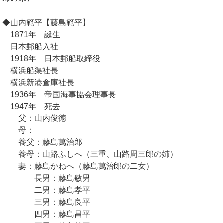
◆山内範平【藤島範平】
1871年 誕生
日本郵船入社
1918年 日本郵船取締役
横浜船渠社長
横浜新港倉庫社長
1936年 帝国海事協会理事長
1947年 死去
父：山内俊徳
母：
養父：藤島萬治郎
養母：山路ふしへ（三重、山路周三郎の姉）
妻：藤島かねへ（藤島萬治郎の二女）
長男：藤島敏男
二男：藤島孝平
三男：藤島良平
四男：藤島昌平