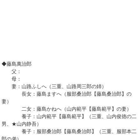
◆藤島萬治郎
父：
母：
妻：山路ふしへ（三重、山路周三郎の姉）
長女：藤島ますへ（服部桑治郎【藤島桑治郎】の
妻）
二女：藤島かねへ（山内範平【藤島範平】の妻）
養子：山内範平【藤島範平】（三重、山内俊徳の二
男、★山内静吾）
養子：服部桑治郎【藤島桑治郎】（三重、服部本二
郎の弟）