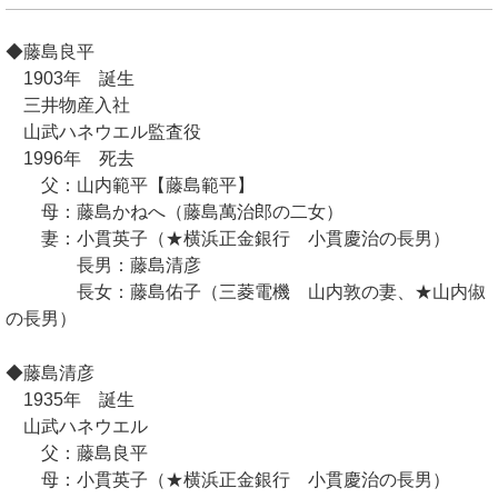
◆藤島良平
1903年 誕生
三井物産入社
山武ハネウエル監査役
1996年 死去
父：山内範平【藤島範平】
母：藤島かねへ（藤島萬治郎の二女）
妻：小貫英子（★横浜正金銀行 小貫慶治の長男）
長男：藤島清彦
長女：藤島佑子（三菱電機 山内敦の妻、★山内俶
の長男）
◆藤島清彦
1935年 誕生
山武ハネウエル
父：藤島良平
母：小貫英子（★横浜正金銀行 小貫慶治の長男）