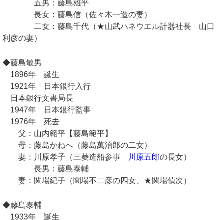
五男：藤島雄平
長女：藤島信（佐々木一造の妻）
二女：藤島千代（★山武ハネウエル計器社長 山口
利彦の妻）
◆藤島敏男
1896年 誕生
1921年 日本銀行入行
日本銀行文書局長
1947年 日本銀行監事
1976年 死去
父：山内範平【藤島範平】
母：藤島かねへ（藤島萬治郎の二女）
妻：川原孝子（三菱造船参事
川原五郎
の長女）
長男：藤島泰輔
妻：関場紀子（関場不二彦の四女、★関場偵次）
◆藤島泰輔
1933年 誕生