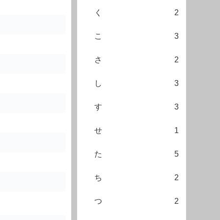
く
2
こ
3
さ
2
し
3
す
3
せ
1
た
5
ち
2
つ
2