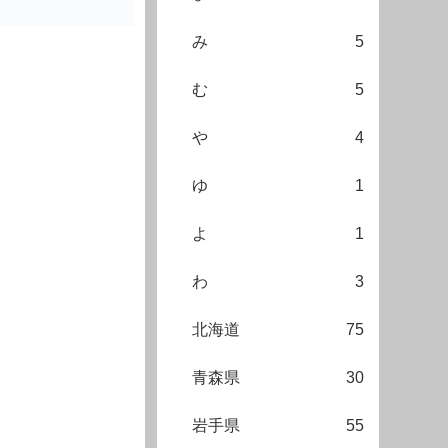
み
5
む
5
や
4
ゆ
1
よ
1
わ
3
北海道
75
青森県
30
岩手県
55