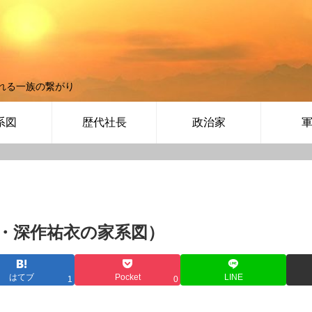
れる一族の繋がり
系図
歴代社長
政治家
・深作祐衣の家系図）
はてブ
Pocket
LINE
1
0