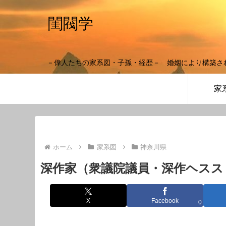
閨閥学
－偉人たちの家系図・子孫・経歴－ 婚姻により構築さ
家
ホーム
家系図
神奈川県
深作家（衆議院議員・深作ヘスス
X
Facebook
0