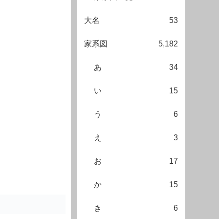
大名
53
家系図
5,182
あ
34
い
15
う
6
え
3
お
17
か
15
き
6