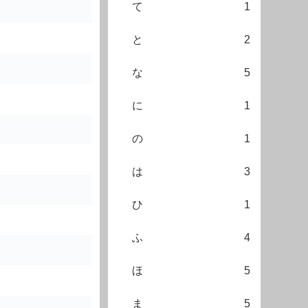
て
1
と
2
な
5
に
1
の
1
は
3
ひ
1
ふ
4
ほ
5
ま
5