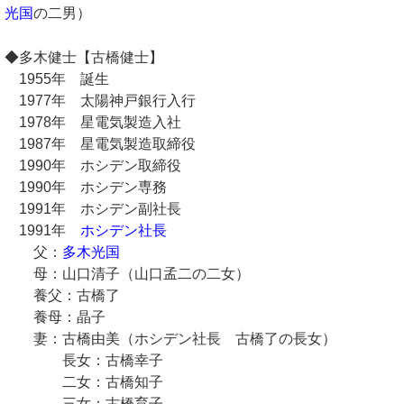
光国
の二男）
◆多木健士【古橋健士】
1955年 誕生
1977年 太陽神戸銀行入行
1978年 星電気製造入社
1987年 星電気製造取締役
1990年 ホシデン取締役
1990年 ホシデン専務
1991年 ホシデン副社長
1991年
ホシデン社長
父：
多木光国
母：山口清子（山口孟二の二女）
養父：古橋了
養母：晶子
妻：古橋由美（ホシデン社長 古橋了の長女）
長女：古橋幸子
二女：古橋知子
三女：古橋育子