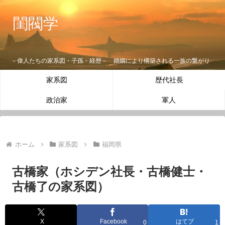
閨閥学
－偉人たちの家系図・子孫・経歴－ 婚姻により構築される一族の繋がり
家系図
歴代社長
政治家
軍人
ホーム
家系図
福岡県
古橋家（ホシデン社長・古橋健士・
古橋了の家系図）
X
Facebook
はてブ
0
1