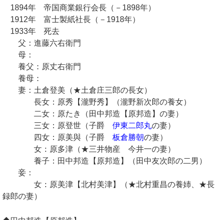
1894年 帝国商業銀行会長（－1898年）
1912年 富士製紙社長（－1918年）
1933年 死去
父：進藤六右衛門
母：
養父：原丈右衛門
養母：
妻：土倉登美（★土倉庄三郎の長女）
長女：原秀【瀧野秀】（瀧野新次郎の養女）
二女：原たき（田中邦造【原邦造】の妻）
三女：原登世（子爵
伊東二郎丸
の妻）
四女：原美與（子爵
板倉勝朝
の妻）
女：原多津（★三井物産 今井一の妻）
養子：田中邦造【原邦造】（田中友次郎の二男）
妾：
女：原美津【北村美津】（★北村重昌の養姉、★長
録郎の妻）