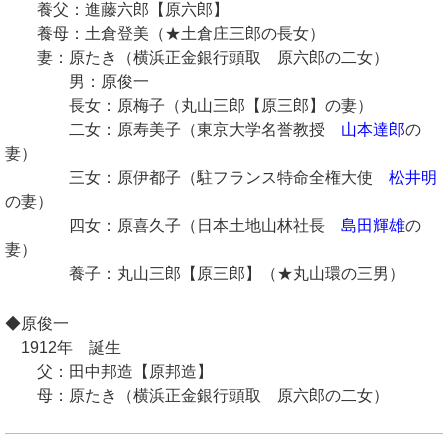
養父：進藤六郎【原六郎】
養母：土倉登美（★土倉庄三郎の長女）
妻：原たき（横浜正金銀行頭取 原六郎の二女）
男：原俊一
長女：原梅子（丸山三郎【原三郎】の妻）
二女：原寿美子（東京大学名誉教授
山本達郎
の
妻）
三女：原伊都子（駐フランス特命全権大使
松井明
の妻）
四女：原喜久子（日本土地山林社長
島田輝雄
の
妻）
養子：丸山三郎【原三郎】（★丸山環の三男）
◆原俊一
1912年 誕生
父：田中邦造【原邦造】
母：原たき（横浜正金銀行頭取 原六郎の二女）