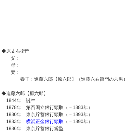
◆原丈右衛門
父：
母：
妻：
養子：進藤六郎【原六郎】（進藤六右衛門の六男）
◆進藤六郎【原六郎】
1844年 誕生
1878年 第百国立銀行頭取（－1883年）
1880年 東京貯蓄銀行頭取（－1893年）
1883年
横浜正金銀行頭取
（－1890年）
1886年 東京貯蓄銀行総監