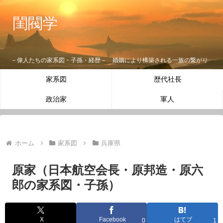
閨閥学
－偉人たちの家系図・子孫・経歴－ 婚姻により構築される一族の繋がり
家系図
歴代社長
政治家
軍人
ホーム
家系図
兵庫県
原家（日本航空会長・原邦造・原六
郎の家系図・子孫）
X
Facebook
はてブ
0
1