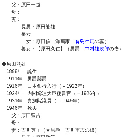
父：原田一道
母：
妻：
長男：原田熊雄
長女
二女：原田信（洋画家
有島生馬
の妻）
養女：【原田久仁】（男爵
中村雄次郎
の妻）
◆原田熊雄
1888年 誕生
1911年 男爵襲爵
1916年 日本銀行入行（－1922年）
1924年 内閣総理大臣秘書官（－1926年）
1931年 貴族院議員（－1946年）
1946年 死去
父：原田豊吉
母：
妻：吉川英子（★男爵 吉川重吉の娘）