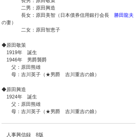
長男：原田敬策
二男：原田興造
長女：原田美智（日本債券信用銀行会長
勝田龍夫
の妻）
二女：原田智恵子
◆原田敬策
1919年 誕生
1946年 男爵襲爵
父：原田熊雄
母：吉川英子（★男爵 吉川重吉の娘）
◆原田興造
1924年 誕生
父：原田熊雄
母：吉川英子（★男爵 吉川重吉の娘）
人事興信録 8版