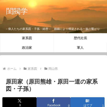
閨閥学
－偉人たちの家系図・子孫・経歴－ 婚姻により構築される一族の繋がり
家系図
歴代社長
政治家
軍人
ホーム
家系図
岡山県
原田家（原田熊雄・原田一道の家系
図・子孫）
X
Facebook
はてブ
0
1