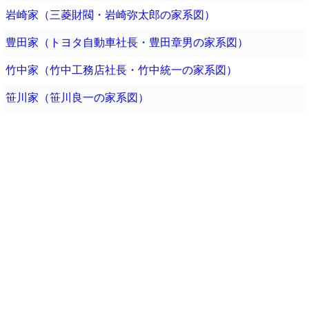
岩崎家（三菱財閥・岩崎弥太郎の家系図）
豊田家（トヨタ自動車社長・豊田章男の家系図）
竹中家（竹中工務店社長・竹中統一の家系図）
笹川家（笹川良一の家系図）