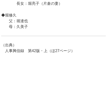
長女：堀亮子（片倉の妻）
◆堀修久
父：堀達也
母：久美子
（出典）
人事興信録 第42版・上（ほ27ページ）