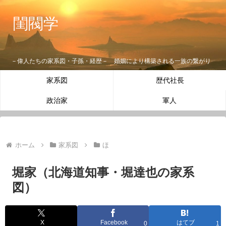
閨閥学
－偉人たちの家系図・子孫・経歴－ 婚姻により構築される一族の繋がり
家系図
歴代社長
政治家
軍人
ホーム
家系図
ほ
堀家（北海道知事・堀達也の家系
図）
X
Facebook
はてブ
0
1