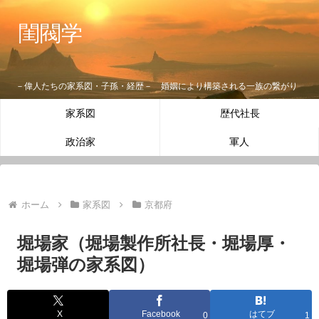
閨閥学
－偉人たちの家系図・子孫・経歴－ 婚姻により構築される一族の繋がり
家系図
歴代社長
政治家
軍人
ホーム
家系図
京都府
堀場家（堀場製作所社長・堀場厚・
堀場弾の家系図）
X
Facebook
はてブ
0
1