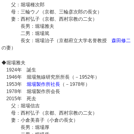
父：堀場種次郎
母：三輪ウノ（京都、三輪彦次郎の長女）
妻：西村弘子（京都、西村宗教の二女）
長男：堀場雅夫
二男：堀場篤
長女：堀場治子（京都府立大学名誉教授
森田修二
の妻）
◆堀場雅夫
1924年 誕生
1946年 堀場無線研究所所長（－1952年）
1953年
堀場製作所社長
（－1978年）
1978年 堀場製作所会長
2015年 死去
父：堀場信吉
母：西村弘子（京都、西村宗教の二女）
妻：小倉美喜子（小倉の長女）
長男：堀場厚