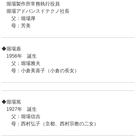
堀場製作所常務執行役員
堀場アドバンスドテクノ社長
父：堀場厚
母：芳美
◆堀場盾
1956年 誕生
父：堀場雅夫
母：小倉美喜子（小倉の長女）
◆堀場篤
1927年 誕生
父：堀場信吉
母：西村弘子（京都、西村宗教の二女）