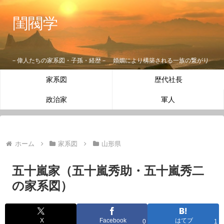
閨閥学
－偉人たちの家系図・子孫・経歴－ 婚姻により構築される一族の繋がり
家系図
歴代社長
政治家
軍人
ホーム
家系図
山形県
五十嵐家（五十嵐秀助・五十嵐秀二
の家系図）
X
Facebook
はてブ
0
1