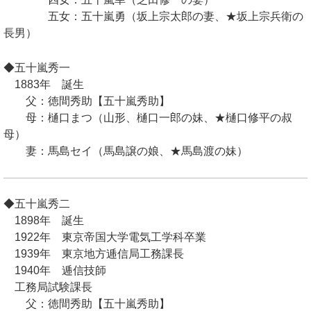
五女：五十嵐勇（坂上宗太郎の妻、★坂上宗兵衛の
長男）
◆五十嵐秀一
1883年 誕生
父：徳間秀助【五十嵐秀助】
母：樋口まつ（山形、樋口一郎の妹、★樋口修平の叔
母）
妻：馬島セイ（馬島譲の娘、★馬島渡の妹）
◆五十嵐秀二
1898年 誕生
1922年 東京帝国大学電気工学科卒業
1939年 東京地方逓信局工務課長
1940年 逓信技師
工務局試験課長
父：徳間秀助【五十嵐秀助】