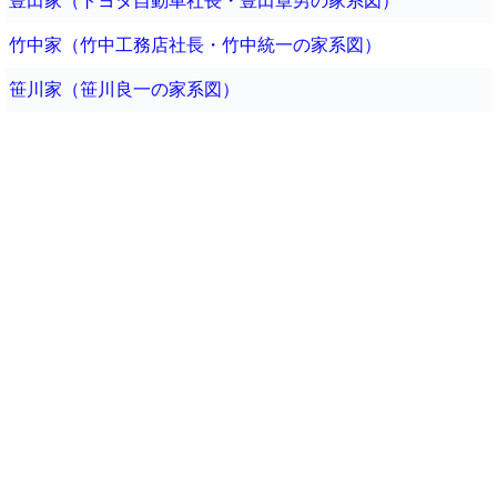
豊田家（トヨタ自動車社長・豊田章男の家系図）
竹中家（竹中工務店社長・竹中統一の家系図）
笹川家（笹川良一の家系図）