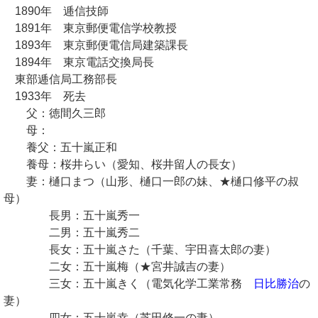
1890年 逓信技師
1891年 東京郵便電信学校教授
1893年 東京郵便電信局建築課長
1894年 東京電話交換局長
東部逓信局工務部長
1933年 死去
父：徳間久三郎
母：
養父：五十嵐正和
養母：桜井らい（愛知、桜井留人の長女）
妻：樋口まつ（山形、樋口一郎の妹、★樋口修平の叔
母）
長男：五十嵐秀一
二男：五十嵐秀二
長女：五十嵐さた（千葉、宇田喜太郎の妻）
二女：五十嵐梅（★宮井誠吉の妻）
三女：五十嵐きく（電気化学工業常務
日比勝治
の
妻）
四女：五十嵐幸（芝田修一の妻）