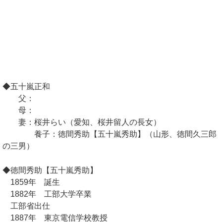
◆五十嵐正和
父：
母：
妻：桜井らい（愛知、桜井留人の長女）
養子：徳間秀助【五十嵐秀助】（山形、徳間久三郎
の三男）
◆徳間秀助【五十嵐秀助】
1859年 誕生
1882年 工部大学卒業
工部省出仕
1887年 東京電信学校教授