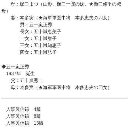
母：樋口まつ（山形、樋口一郎の妹、★樋口修平の叔
母）
妻：本多実（★海軍軍医中将 本多忠夫の四女）
男：五十嵐正秀
長女：五十嵐恵美子
二女：五十嵐智子
三女：五十嵐知恵子
四女：五十嵐弘子
◆五十嵐正秀
1937年 誕生
父：五十嵐秀二
母：本多実（★海軍軍医中将 本多忠夫の四女）
人事興信録 4版
人事興信録 8版
人事興信録 13版