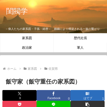
閨閥学
－偉人たちの家系図・子孫・経歴－ 婚姻により構築される一族の繋がり
家系図
歴代社長
政治家
軍人
ホーム
家系図
佐賀県
飯守家（飯守重任の家系図）
X
Facebook
はてブ
0
1