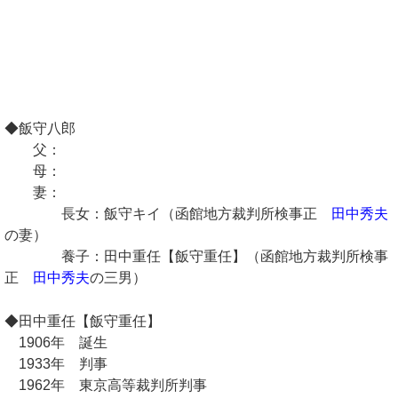
◆飯守八郎
父：
母：
妻：
長女：飯守キイ（函館地方裁判所検事正
田中秀夫
の妻）
養子：田中重任【飯守重任】（函館地方裁判所検事
正
田中秀夫
の三男）
◆田中重任【飯守重任】
1906年 誕生
1933年 判事
1962年 東京高等裁判所判事