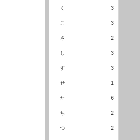
く
3
こ
3
さ
2
し
3
す
3
せ
1
た
6
ち
2
つ
2