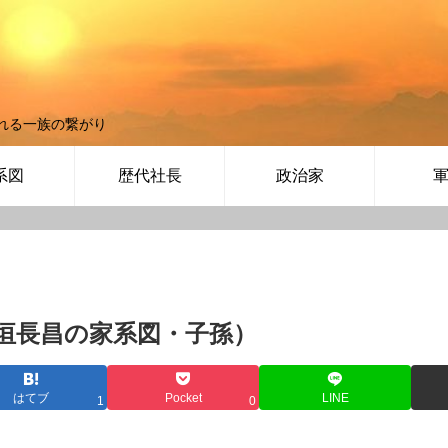
れる一族の繋がり
系図
歴代社長
政治家
垣長昌の家系図・子孫）
はてブ
Pocket
LINE
1
0