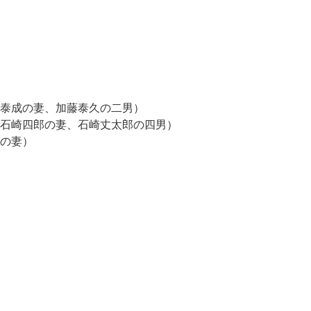
成の妻、加藤泰久の二男）
崎四郎の妻、石崎丈太郎の四男）
の妻）