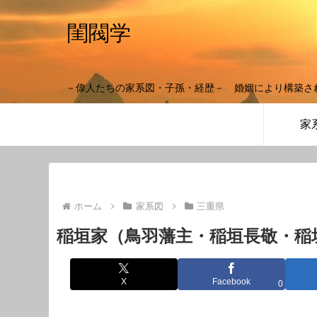
閨閥学
－偉人たちの家系図・子孫・経歴－ 婚姻により構築さ
家
ホーム
家系図
三重県
稲垣家（鳥羽藩主・稲垣長敬・稲
X
Facebook
0