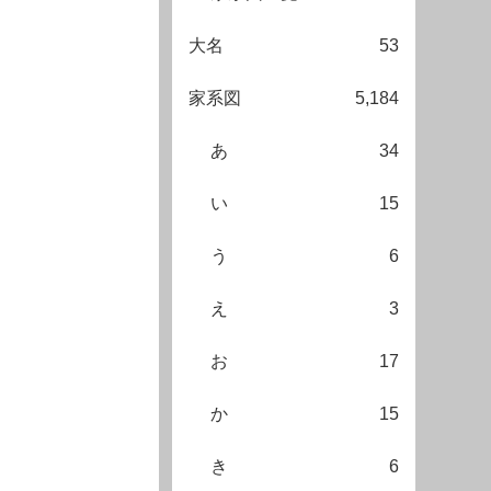
大名
53
家系図
5,184
あ
34
い
15
う
6
え
3
お
17
か
15
き
6