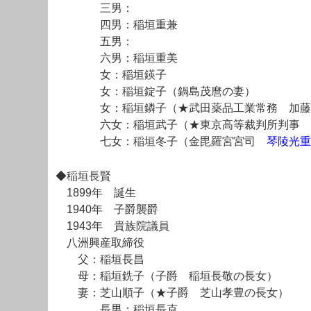
三男：
四男：稲垣重兼
五男：
六男：稲垣重美
女：稲垣鍈子
女：稲垣錠子（鍋島茂麿の妻）
女：稲垣鏻子（★武田薬品工業常務 加藤泰
六女：稲垣武子（★東京高等裁判所判事 石
七女：稲垣冬子（金毘羅宮宮司
琴陵光重
◆稲垣長賢
1899年 誕生
1940年 子爵襲爵
1943年 貴族院議員
八洲興産取締役
父：稲垣長昌
母：稲垣銑子（子爵 稲垣長敬の長女）
妻：芝山順子（★子爵 芝山孝豊の長女）
長男：稲垣長克