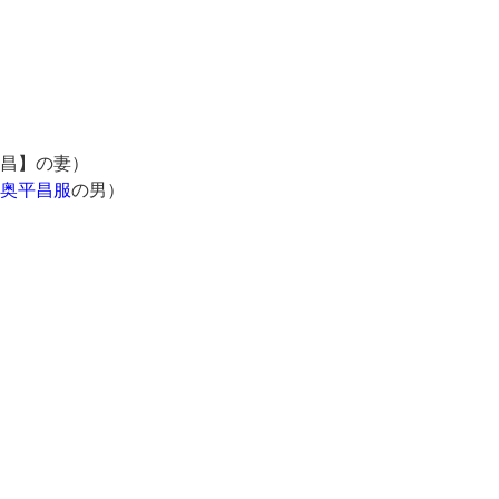
昌】の妻）
奥平昌服
の男）