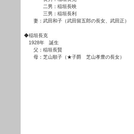
二男：稲垣長映
三男：稲垣長利
妻：武田和子（武田留五郎の長女、武田正）
◆稲垣長克
1928年 誕生
父：稲垣長賢
母：芝山順子（★子爵 芝山孝豊の長女）