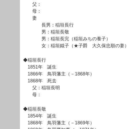
父：
母：
妻
長男：稲垣長行
男：稲垣長敬
男：稲垣長完（稲垣みちの養子）
女：稲垣鉞子（★子爵 大久保忠順の妻）
◆稲垣長行
1851年 誕生
1866年 鳥羽藩主（－1868年）
1868年 死去
父：稲垣長明
母：
◆稲垣長敬
1854年 誕生
1868年 鳥羽藩主（－1869年）