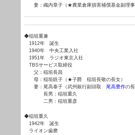
妻：織内章子（★農業倉庫損害補償基金副理事
◆稲垣重兼
1912年 誕生
1940年 中央工業入社
1951年 ラジオ東京入社
TBSサービス取締役
父：稲垣長昌
母：稲垣銑子（★子爵 稲垣長敬の長女）
妻：尾高泰子（武州銀行副頭取
尾高豊作
の長
長男：稲垣重久
二男：稲垣重彦
◆稲垣重久
1942年 誕生
ライオン歯磨