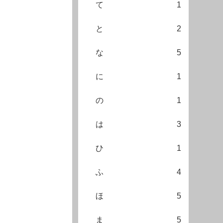
て
1
と
2
な
5
に
1
の
1
は
3
ひ
1
ふ
4
ほ
5
ま
5