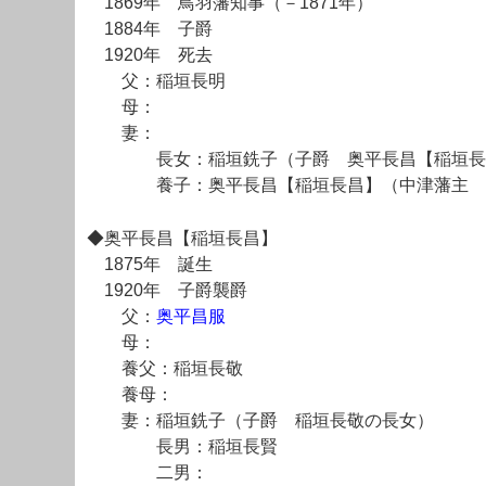
1869年 鳥羽藩知事（－1871年）
1884年 子爵
1920年 死去
父：稲垣長明
母：
妻：
長女：稲垣銑子（子爵 奥平長昌【稲垣長
養子：奥平長昌【稲垣長昌】（中津藩主
◆奥平長昌【稲垣長昌】
1875年 誕生
1920年 子爵襲爵
父：
奥平昌服
母：
養父：稲垣長敬
養母：
妻：稲垣銑子（子爵 稲垣長敬の長女）
長男：稲垣長賢
二男：