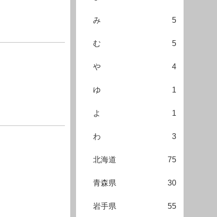
み
5
む
5
や
4
ゆ
1
よ
1
わ
3
北海道
75
青森県
30
岩手県
55