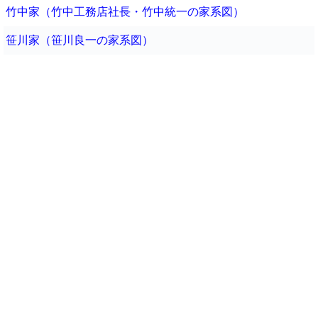
竹中家（竹中工務店社長・竹中統一の家系図）
笹川家（笹川良一の家系図）