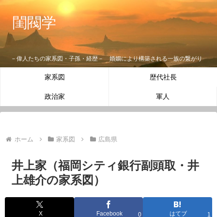
閨閥学
－偉人たちの家系図・子孫・経歴－ 婚姻により構築される一族の繋がり
家系図
歴代社長
政治家
軍人
ホーム
家系図
広島県
井上家（福岡シティ銀行副頭取・井
上雄介の家系図）
X
Facebook
はてブ
0
1