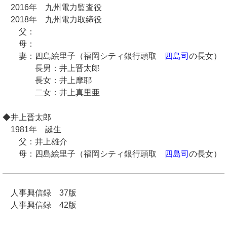
2016年 九州電力監査役
2018年 九州電力取締役
父：
母：
妻：四島絵里子（福岡シティ銀行頭取
四島司
の長女）
長男：井上晋太郎
長女：井上摩耶
二女：井上真里亜
◆井上晋太郎
1981年 誕生
父：井上雄介
母：四島絵里子（福岡シティ銀行頭取
四島司
の長女）
人事興信録 37版
人事興信録 42版